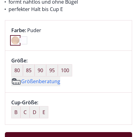
formt nahtlos und ohne Bügel
perfekter Halt bis Cup E
Farbauswahl:
aktuell ausgewählt:
Farbe:
Puder
Farbe Puder ausgewählt
Größenauswahl:
Größe:
nichts ausgewählt
80
85
90
95
100
Größenberatung
Größenauswahl:
Cup-Größe:
nichts ausgewählt
B
C
D
E