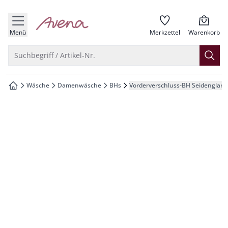
che springen
zur Startseite
vigation springen
Menü
Merkzettel
Warenkorb
inhalt springen
Suche öffnen
Suchbegriff / Artikel-Nr.
oter springen
Wäsche
Damenwäsche
BHs
Vorderverschluss-BH Seidenglanz
zur Startseite
hnellanmeldung springen