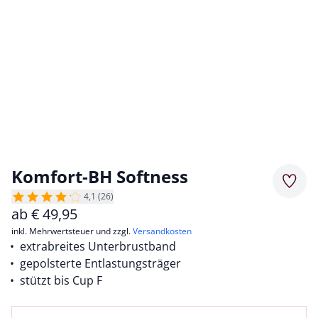
Komfort-BH Softness
Merkz
4,1 (26)
ab
€
49,95
inkl. Mehrwertsteuer und zzgl.
Versandkosten
extrabreites Unterbrustband
gepolsterte Entlastungsträger
stützt bis Cup F