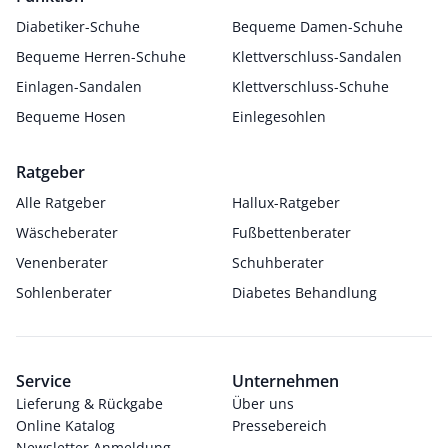
Diabetiker-Schuhe
Bequeme Damen-Schuhe
Bequeme Herren-Schuhe
Klettverschluss-Sandalen
Einlagen-Sandalen
Klettverschluss-Schuhe
Bequeme Hosen
Einlegesohlen
Ratgeber
Alle Ratgeber
Hallux-Ratgeber
Wäscheberater
Fußbettenberater
Venenberater
Schuhberater
Sohlenberater
Diabetes Behandlung
Service
Unternehmen
Lieferung & Rückgabe
Über uns
Online Katalog
Pressebereich
Newsletter Anmeldung