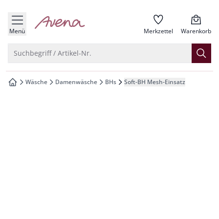
che springen
zur Startseite
vigation springen
Menü
Merkzettel
Warenkorb
inhalt springen
Suche öffnen
Suchbegriff / Artikel-Nr.
oter springen
Wäsche
Damenwäsche
BHs
Soft-BH Mesh-Einsatz
zur Startseite
hnellanmeldung springen