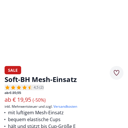
SALE
Merkz
Soft-BH Mesh-Einsatz
4,5 (2)
ab € 39,95
ab
€
19,95
(-50%)
inkl. Mehrwertsteuer und zzgl.
Versandkosten
mit luftigem Mesh-Einsatz
bequem elastische Cups
hält und stützt bis Cup-Größe E