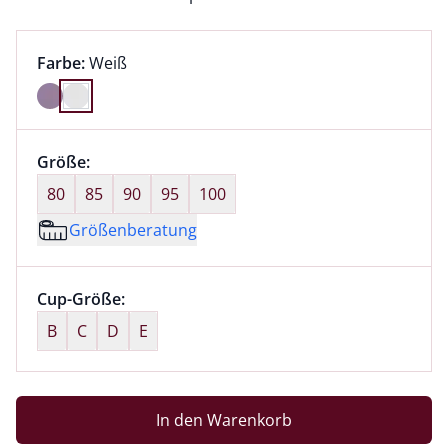
Farbauswahl:
aktuell ausgewählt:
Farbe:
Weiß
Farbe Weiß ausgewählt
Größenauswahl:
Größe:
nichts ausgewählt
80
85
90
95
100
Größenberatung
Größenauswahl:
Cup-Größe:
nichts ausgewählt
B
C
D
E
In den Warenkorb