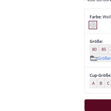
Farbauswah
aktu
Farbe:
Wei
Farbe Weiß
Größenaus
Größe:
nic
80
85
Größe
Größenaus
Cup-Größe
A
B
C