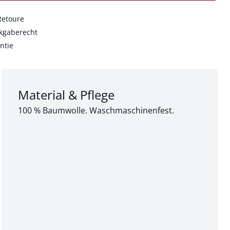
Retoure
kgaberecht
ntie
Abschnitt 3 von 3:
Material & Pflege
100 % Baumwolle. Waschmaschinenfest.