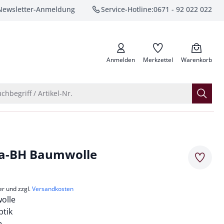
Newsletter-Anmeldung
Service-Hotline:
0671 - 92 022 022
anrufen
Anmelden
Merkzettel
Warenkorb
Suche öffnen
chbegriff / Artikel-Nr.
a-BH Baumwolle
Merkze
er und zzgl.
Versandkosten
olle
ptik
e