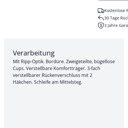
Kostenlose 
30 Tage Rüc
3 Jahre Gara
Abschnitt 2 von 3:
Verarbeitung
Mit Ripp-Optik. Bordüre. Zweigeteilte, bügellose
Cups. Verstellbare Komfortträger. 3-fach
verstellbarer Rückenverschluss mit 2
Häkchen. Schleife am Mittelsteg.