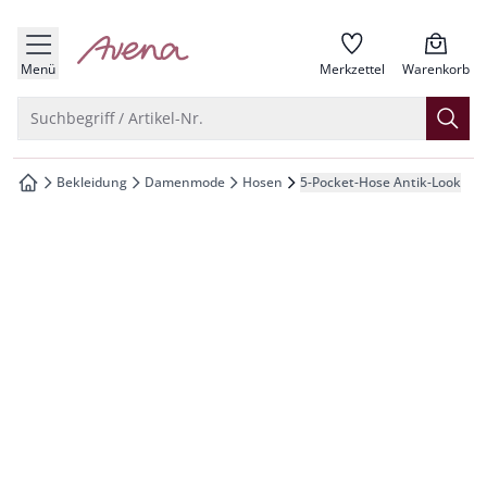
che springen
zur Startseite
vigation springen
Menü
Merkzettel
Warenkorb
inhalt springen
Suche öffnen
Suchbegriff / Artikel-Nr.
oter springen
Bekleidung
Damenmode
Hosen
5-Pocket-Hose Antik-Look
zur Startseite
hnellanmeldung springen