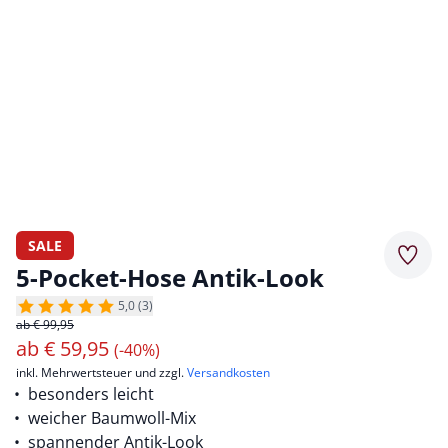
SALE
Merkz
5-Pocket-Hose Antik-Look
5,0 (3)
ab € 99,95
ab
€
59,95
(-40%)
inkl. Mehrwertsteuer und zzgl.
Versandkosten
besonders leicht
weicher Baumwoll-Mix
spannender Antik-Look