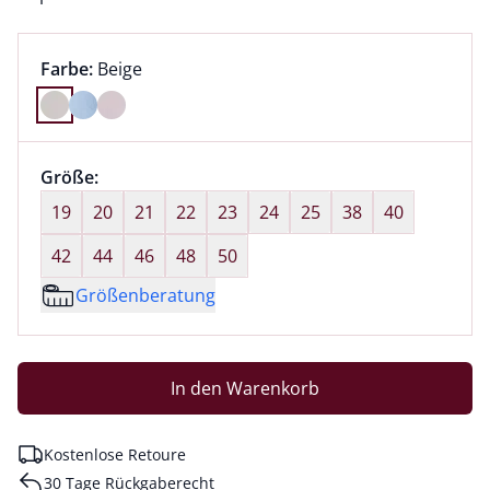
Farbauswahl:
aktuell ausgewählt:
Farbe:
Beige
Farbe Beige ausgewählt
Größenauswahl:
Größe:
nichts ausgewählt
19
20
21
22
23
24
25
38
40
42
44
46
48
50
Größenberatung
In den Warenkorb
Kostenlose Retoure
30 Tage Rückgaberecht