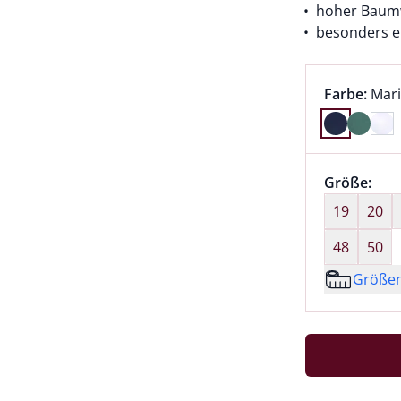
hoher Baumw
besonders e
Farbauswah
aktu
Farbe:
Mar
Farbe Mari
Größenaus
Größe:
nic
19
20
48
50
Größe