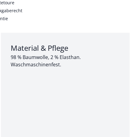
Retoure
kgaberecht
ntie
Abschnitt 3 von 3:
Material & Pflege
98 % Baumwolle, 2 % Elasthan.
Waschmaschinenfest.