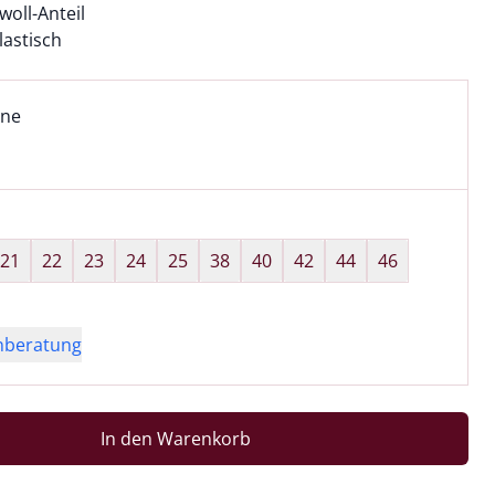
oll-Anteil
lastisch
l:
ell ausgewählt:
ine
ne ausgewählt
wahl:
hts ausgewählt
21
22
23
24
25
38
40
42
44
46
nberatung
In den Warenkorb