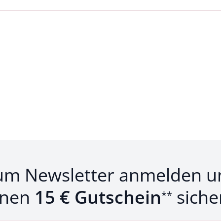
um Newsletter anmelden u
inen
15 € Gutschein
siche
**