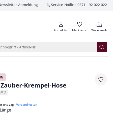
Newsletter-Anmeldung
Service-Hotline:
0671 - 92 022 022
anrufen
Anmelden
Merkzettel
Warenkorb
Suche öffnen
chbegriff / Artikel-Nr.
NG
Merkze
 Zauber-Krempel-Hose
5,0 (1)
er und zzgl.
Versandkosten
 Länge