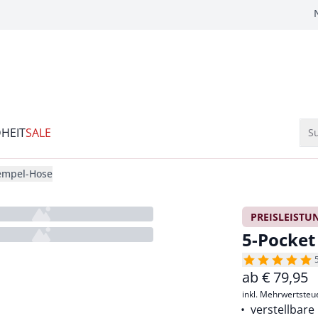
HEIT
SALE
Su
empel-Hose
PREISLEISTU
5-Pocket
ab
€
79,95
inkl. Mehrwertsteu
verstellbare