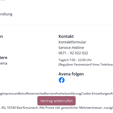
andlung
en
Kontakt
Kontaktformular
Service-Hotline
0671 - 92 022 022
iere
Täglich 7:00 - 22:00 Uhr
Avena
(Regulärer Festnetztarif ihres Telefona
Avena folgen
ng
Impressum
Betroffenenrechte
Barrierefreiheitserklärung
Cookie-Einstellungen
A
Vertrag widerrufen
KG, 55540 Bad Kreuznach. Alle Preise inkl. gesetzlicher Mehrwertsteuer, zuzüg