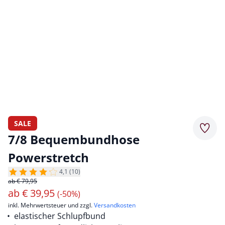
SALE
Merkz
7/8 Bequembundhose
Powerstretch
4,1 (10)
ab € 79,95
ab
€
39,95
(-50%)
inkl. Mehrwertsteuer und zzgl.
Versandkosten
elastischer Schlupfbund