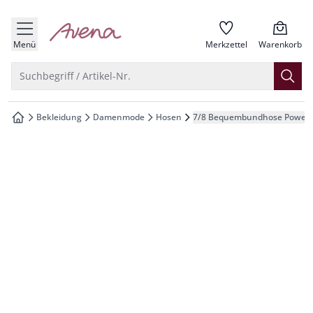
che springen
zur Startseite
vigation springen
Menü
Merkzettel
Warenkorb
inhalt springen
Suche öffnen
Suchbegriff / Artikel-Nr.
oter springen
Bekleidung
Damenmode
Hosen
7/8 Bequembundhose Powers
zur Startseite
hnellanmeldung springen