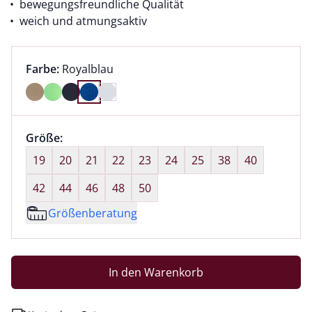
bewegungsfreundliche Qualität
weich und atmungsaktiv
Farbauswahl:
aktuell ausgewählt:
Farbe:
Royalblau
Farbe Royalblau ausgewählt
Größenauswahl:
Größe:
nichts ausgewählt
19
20
21
22
23
24
25
38
40
42
44
46
48
50
Größenberatung
In den Warenkorb