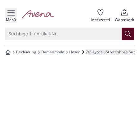
che springen
zur Startseite
vigation springen
Menü
Merkzettel
Warenkorb
inhalt springen
Suche öffnen
Suchbegriff / Artikel-Nr.
oter springen
Bekleidung
Damenmode
Hosen
7/8-Lyocell-Stretchhose Super
zur Startseite
hnellanmeldung springen