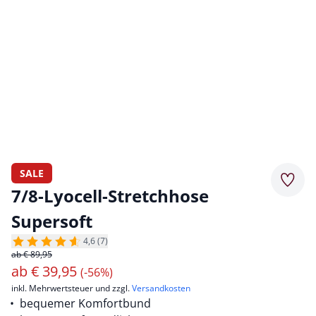
SALE
Merkz
7/8-Lyocell-Stretchhose
Supersoft
4,6 (7)
ab € 89,95
ab
€
39,95
(-56%)
inkl. Mehrwertsteuer und zzgl.
Versandkosten
bequemer Komfortbund