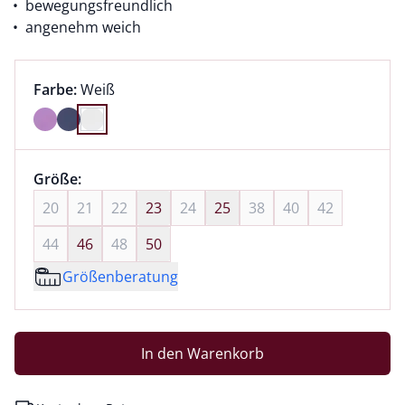
bewegungsfreundlich
angenehm weich
Farbauswahl:
aktuell ausgewählt:
Farbe:
Weiß
Farbe Weiß ausgewählt
Größenauswahl:
Größe:
nichts ausgewählt
20
21
22
23
24
25
38
40
42
44
46
48
50
Größenberatung
In den Warenkorb