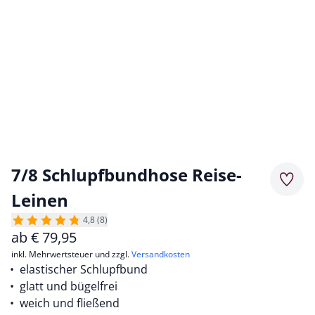
7/8 Schlupfbundhose Reise-
Merkz
Leinen
4,8 (8)
ab
€
79,95
inkl. Mehrwertsteuer und zzgl.
Versandkosten
elastischer Schlupfbund
glatt und bügelfrei
weich und fließend