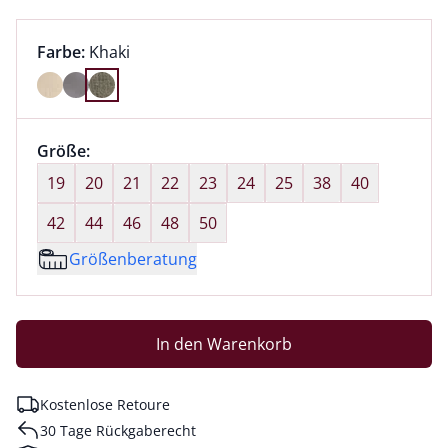
Farbauswahl:
aktuell ausgewählt:
Farbe:
Khaki
Farbe Khaki ausgewählt
Größenauswahl:
Größe:
nichts ausgewählt
19
20
21
22
23
24
25
38
40
42
44
46
48
50
Größenberatung
In den Warenkorb
Kostenlose Retoure
30 Tage Rückgaberecht