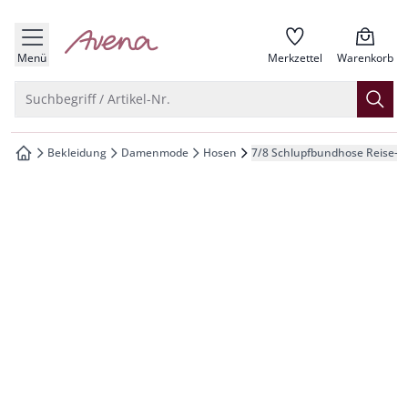
che springen
zur Startseite
vigation springen
Menü
Merkzettel
Warenkorb
inhalt springen
Suche öffnen
Suchbegriff / Artikel-Nr.
oter springen
Bekleidung
Damenmode
Hosen
7/8 Schlupfbundhose Reise-L
zur Startseite
hnellanmeldung springen