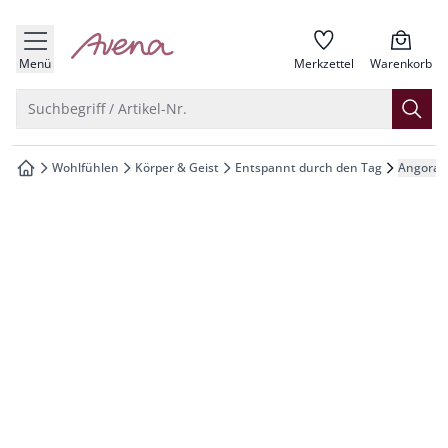
che springen
zur Startseite
vigation springen
Menü
Merkzettel
Warenkorb
inhalt springen
Suche öffnen
Suchbegriff / Artikel-Nr.
oter springen
Wohlfühlen
Körper & Geist
Entspannt durch den Tag
Angora-
zur Startseite
hnellanmeldung springen