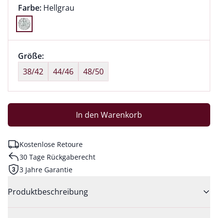
Farbauswahl:
aktuell ausgewählt:
Farbe:
Hellgrau
Farbe Hellgrau ausgewählt
Größenauswahl:
Größe:
nichts ausgewählt
38/42
44/46
48/50
In den Warenkorb
Kostenlose Retoure
30 Tage Rückgaberecht
3 Jahre Garantie
Produktbeschreibung