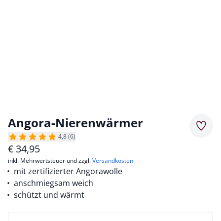
Angora-Nierenwärmer
Merkz
4,8 (6)
€
34,95
inkl. Mehrwertsteuer und zzgl.
Versandkosten
mit zertifizierter Angorawolle
anschmiegsam weich
schützt und wärmt