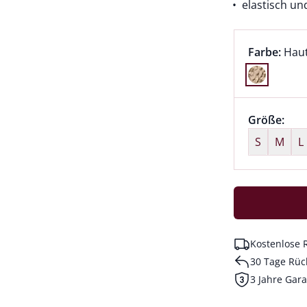
elastisch u
Farbauswah
aktu
Farbe:
Hau
Farbe Haut
Größenaus
Größe:
nic
S
M
L
Kostenlose 
30 Tage Rüc
3 Jahre Gara