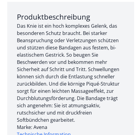
Abschnitt 1 von 3:
Produktbeschreibung
Das Knie ist ein hoch komplexes Gelenk, das
besonderen Schutz braucht. Bei starker
Beanspruchung oder Verletzungen schützen
und stützen diese Bandagen aus festem, bi-
elastischem Gestrick. So beugen Sie
Beschwerden vor und bekommen mehr
Sicherheit auf Schritt und Tritt. Schwellungen
können sich durch die Entlastung schneller
zurückbilden. Und die körnige Piqué-Struktur
sorgt für einen leichten Massageeffekt, zur
Durchblutungsförderung. Die Bandage trägt
sich angenehm: Sie ist atmungsaktiv,
rutschsicher und mit druckfreien
Softbündchen gearbeitet.
Marke: Avena
Technische Information