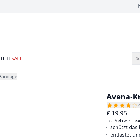
HEIT
SALE
Su
-Bandage
Avena-K
€
19,95
inkl. Mehrwertsteu
schützt das 
entlastet und