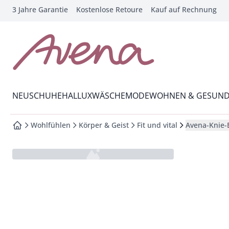
3 Jahre Garantie
Kostenlose Retoure
Kauf auf Rechnung
che springen
vigation springen
inhalt springen
zur Startseite
oter springen
Wechsel in das Menü mit Pfeil-Runter Taste
hnellanmeldung springen
NEU
SCHUHE
HALLUX
WÄSCHE
MODE
WOHNEN & GESUND
Wohlfühlen
Körper & Geist
Fit und vital
Avena-Knie
zur Startseite