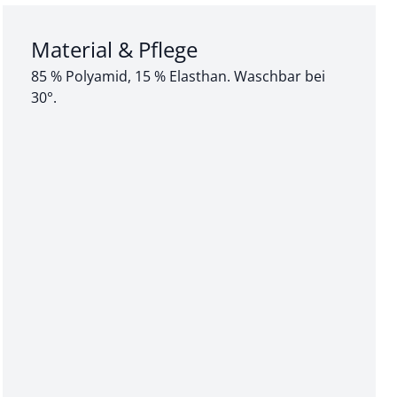
Abschnitt 3 von 3:
Material & Pflege
85 % Polyamid, 15 % Elasthan. Waschbar bei
30°.