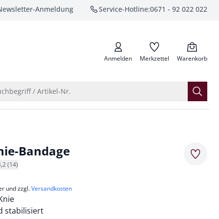
Newsletter-Anmeldung
Service-Hotline:
0671 - 92 022 022
anrufen
Anmelden
Merkzettel
Warenkorb
Suche öffnen
chbegriff / Artikel-Nr.
nie-Bandage
Merkze
4,2 (14)
er und zzgl.
Versandkosten
Knie
 stabilisiert