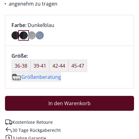
angenehm zu tragen
Farbauswahl:
aktuell ausgewählt:
Farbe:
Dunkelblau
Farbe Dunkelblau ausgewählt
Größenauswahl:
Größe:
nichts ausgewählt
36-38
39-41
42-44
45-47
Größenberatung
In den Warenkorb
Kostenlose Retoure
30 Tage Rückgaberecht
3 Jahre Garantie