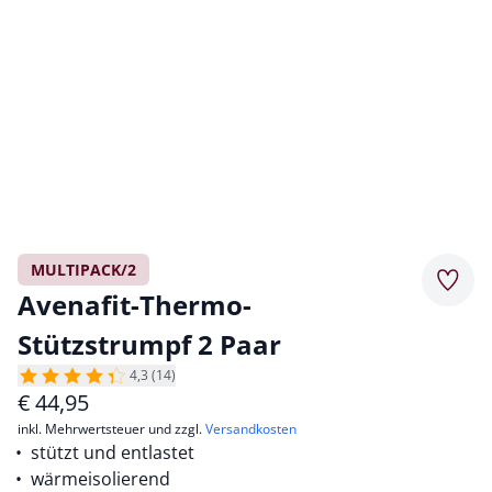
MULTIPACK/2
Merkz
Avenafit-Thermo-
Stützstrumpf 2 Paar
4,3 (14)
€
44,95
inkl. Mehrwertsteuer und zzgl.
Versandkosten
stützt und entlastet
wärmeisolierend