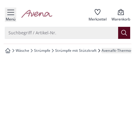
che springen
zur Startseite
vigation springen
Menü
Merkzettel
Warenkorb
inhalt springen
Suche öffnen
Suchbegriff / Artikel-Nr.
oter springen
Wäsche
Strümpfe
Strümpfe mit Stützkraft
Avenafit-Thermo-S
zur Startseite
hnellanmeldung springen