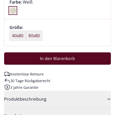
Farbauswahl:
aktuell ausgewählt:
Farbe:
Weiß
Farbe Weiß ausgewählt
Größenauswahl:
Größe:
nichts ausgewählt
40x80
80x80
In den Warenkorb
Kostenlose Retoure
30 Tage Rückgaberecht
3 Jahre Garantie
Produktbeschreibung