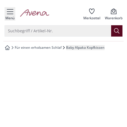
che springen
zur Startseite
vigation springen
Menü
Merkzettel
Warenkorb
inhalt springen
Suche öffnen
Suchbegriff / Artikel-Nr.
oter springen
Für einen erholsamen Schlaf
Baby Alpaka Kopfkissen
zur Startseite
hnellanmeldung springen