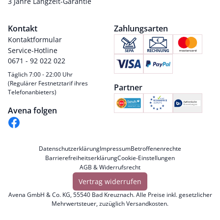
3 Jahre Langzeit-Garantie
Kontakt
Zahlungsarten
Kontaktformular
Service-Hotline
0671 - 92 022 022
Täglich 7:00 - 22:00 Uhr
(Regulärer Festnetztarif ihres
Partner
Telefonanbieters)
Avena folgen
Datenschutzerklärung
Impressum
Betroffenenrechte
Barrierefreiheitserklärung
Cookie-Einstellungen
AGB & Widerrufsrecht
Vertrag widerrufen
Avena GmbH & Co. KG, 55540 Bad Kreuznach. Alle Preise inkl. gesetzlicher
Mehrwertsteuer, zuzüglich
Versandkosten
.