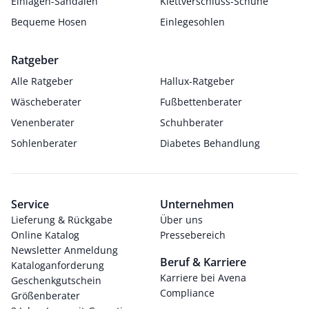
Einlagen-Sandalen
Klettverschluss-Schuhe
Bequeme Hosen
Einlegesohlen
Ratgeber
Alle Ratgeber
Hallux-Ratgeber
Wäscheberater
Fußbettenberater
Venenberater
Schuhberater
Sohlenberater
Diabetes Behandlung
Service
Unternehmen
Lieferung & Rückgabe
Über uns
Online Katalog
Pressebereich
Newsletter Anmeldung
Beruf & Karriere
Kataloganforderung
Karriere bei Avena
Geschenkgutschein
Compliance
Größenberater