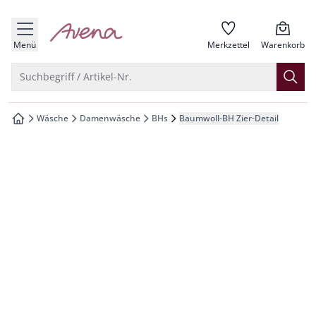
che springen
zur Startseite
vigation springen
Menü
Merkzettel
Warenkorb
inhalt springen
Suche öffnen
Suchbegriff / Artikel-Nr.
oter springen
Wäsche
Damenwäsche
BHs
Baumwoll-BH Zier-Detail
zur Startseite
hnellanmeldung springen