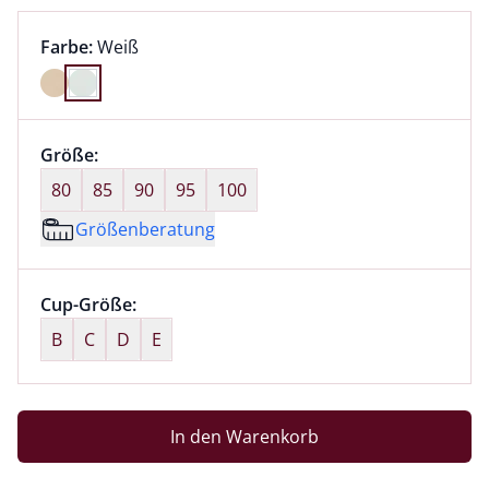
Farbauswahl:
aktuell ausgewählt:
Farbe:
Weiß
Farbe Weiß ausgewählt
Größenauswahl:
Größe:
nichts ausgewählt
80
85
90
95
100
Größenberatung
Größenauswahl:
Cup-Größe:
nichts ausgewählt
B
C
D
E
In den Warenkorb