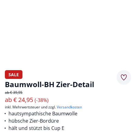
SALE
Merkz
Baumwoll-BH Zier-Detail
ab € 39,95
ab
€
24,95
(-38%)
inkl. Mehrwertsteuer und zzgl.
Versandkosten
hautsympathische Baumwolle
hübsche Zier-Bordüre
hält und stützt bis Cup E