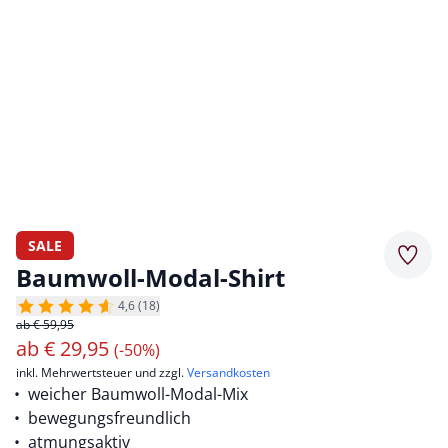
SALE
Merkz
Baumwoll-Modal-Shirt
4,6 (18)
ab € 59,95
ab
€
29,95
(-50%)
inkl. Mehrwertsteuer und zzgl.
Versandkosten
weicher Baumwoll-Modal-Mix
bewegungsfreundlich
atmungsaktiv