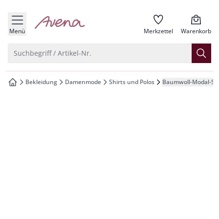
che springen
zur Startseite
vigation springen
Menü
Merkzettel
Warenkorb
inhalt springen
Suche öffnen
Suchbegriff / Artikel-Nr.
oter springen
Bekleidung
Damenmode
Shirts und Polos
Baumwoll-Modal-Shi
zur Startseite
hnellanmeldung springen