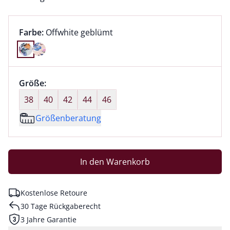
Farbauswahl:
aktuell ausgewählt:
Farbe:
Offwhite geblümt
Farbe Offwhite geblümt ausgewählt
Größenauswahl:
Größe:
nichts ausgewählt
38
40
42
44
46
Größenberatung
In den Warenkorb
Kostenlose Retoure
30 Tage Rückgaberecht
3 Jahre Garantie