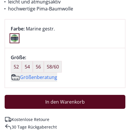
leicht und atmungsaktiv
hochwertige Pima-Baumwolle
Farbauswahl:
aktuell ausgewählt:
Farbe:
Marine gestr.
Farbe Marine gestr. ausgewählt
Größenauswahl:
Größe:
nichts ausgewählt
52
54
56
58/60
Größenberatung
In den Warenkorb
Kostenlose Retoure
30 Tage Rückgaberecht