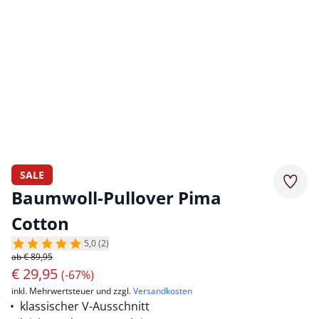
SALE
Merkz
Baumwoll-Pullover Pima
Cotton
5,0 (2)
ab € 89,95
€
29,95
(-67%)
inkl. Mehrwertsteuer und zzgl.
Versandkosten
klassischer V-Ausschnitt