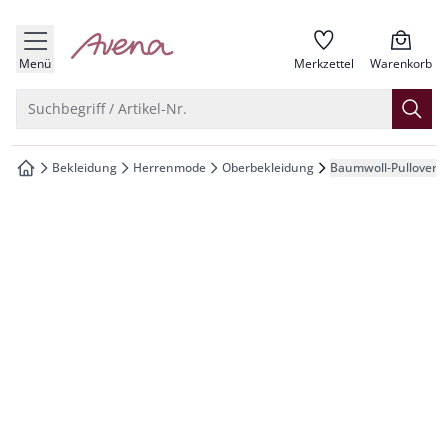
che springen
zur Startseite
vigation springen
Menü
Merkzettel
Warenkorb
inhalt springen
Suche öffnen
Suchbegriff / Artikel-Nr.
oter springen
Bekleidung
Herrenmode
Oberbekleidung
Baumwoll-Pullover 
zur Startseite
hnellanmeldung springen