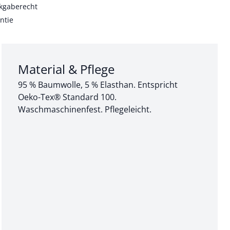
kgaberecht
ntie
Abschnitt 3 von 3:
Material & Pflege
95 % Baumwolle, 5 % Elasthan. Entspricht
Oeko-Tex® Standard 100.
Waschmaschinenfest. Pflegeleicht.