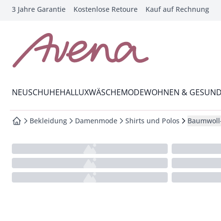
3 Jahre Garantie
Kostenlose Retoure
Kauf auf Rechnung
che springen
vigation springen
inhalt springen
zur Startseite
oter springen
Wechsel in das Menü mit Pfeil-Runter Taste
hnellanmeldung springen
NEU
SCHUHE
HALLUX
WÄSCHE
MODE
WOHNEN & GESUND
Bekleidung
Damenmode
Shirts und Polos
Baumwoll-
zur Startseite