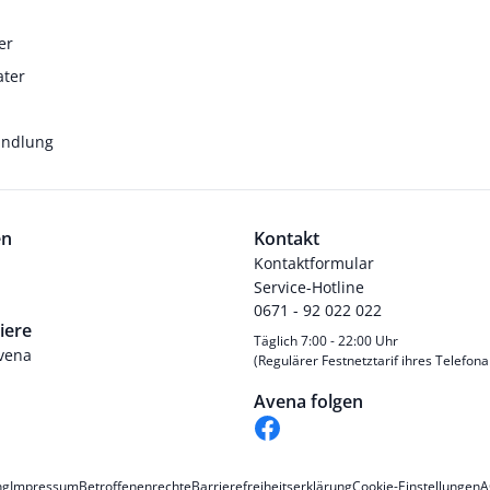
er
ater
andlung
en
Kontakt
Kontaktformular
Service-Hotline
0671 - 92 022 022
iere
Täglich 7:00 - 22:00 Uhr
Avena
(Regulärer Festnetztarif ihres Telefona
Avena folgen
ng
Impressum
Betroffenenrechte
Barrierefreiheitserklärung
Cookie-Einstellungen
A