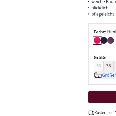
weiche Bau
blickdicht
pflegeleicht
Farbauswah
aktu
Farbe:
Him
Farbe Himb
Größenaus
Größe:
nic
36
38
Größe
Kostenlose 