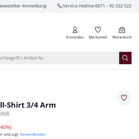
Newsletter-Anmeldung
Service-Hotline:
0671 - 92 022 022
anrufen
Anmelden
Merkzettel
Warenkorb
Suche öffnen
chbegriff / Artikel-Nr.
Merkze
-Shirt 3/4 Arm
5,0 (2)
-40%)
er und zzgl.
Versandkosten