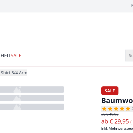
HEIT
SALE
Su
Shirt 3/4 Arm
SALE
Baumwoll
ab € 49,95
ab
€
29,95
(
inkl. Mehrwertsteu