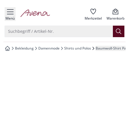
che springen
zur Startseite
vigation springen
Menü
Merkzettel
Warenkorb
inhalt springen
Suche öffnen
Suchbegriff / Artikel-Nr.
oter springen
Bekleidung
Damenmode
Shirts und Polos
Baumwoll-Shirt Pais
zur Startseite
hnellanmeldung springen