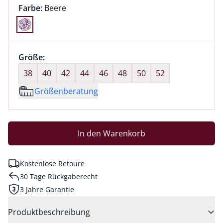
Farbauswahl:
aktuell ausgewählt:
Farbe:
Beere
Farbe Beere ausgewählt
Größenauswahl:
Größe:
nichts ausgewählt
38
40
42
44
46
48
50
52
Größenberatung
In den Warenkorb
Kostenlose Retoure
30 Tage Rückgaberecht
3 Jahre Garantie
Produktbeschreibung