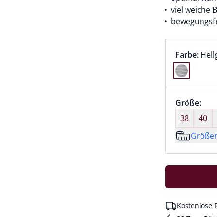
viel weiche
bewegungsfr
Farbauswah
aktu
Farbe:
Hell
Farbe Hellg
Größenaus
Größe:
nic
38
40
Größe
Kostenlose 