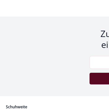
Z
e
Schuhweite