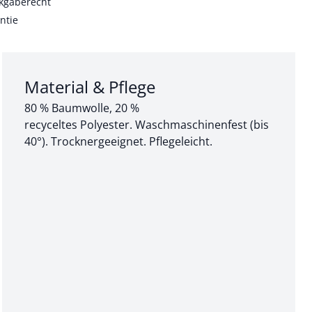
kgaberecht
ntie
Abschnitt 3 von 3:
Material & Pflege
80 % Baumwolle, 20 %
recyceltes Polyester. Waschmaschinenfest (bis
40°). Trocknergeeignet. Pflegeleicht.