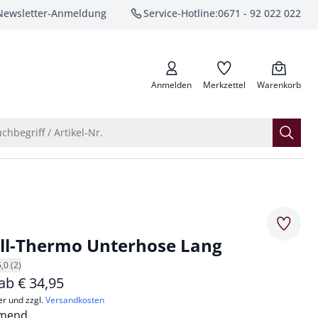
Newsletter-Anmeldung
Service-Hotline:
0671 - 92 022 022
anrufen
Anmelden
Merkzettel
Warenkorb
Suche öffnen
chbegriff / Artikel-Nr.
Merkze
l-Thermo Unterhose Lang
5,0 (2)
 ab
€
34,95
er und zzgl.
Versandkosten
rmend