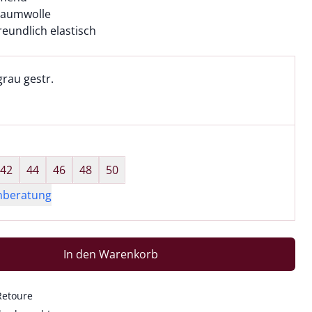
 Baumwolle
eundlich elastisch
l:
ell ausgewählt:
grau gestr.
rau gestr. ausgewählt
wahl:
hts ausgewählt
42
44
46
48
50
nberatung
In den Warenkorb
Retoure