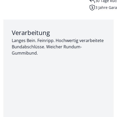
30 Tage Rüc
3 Jahre Gara
Abschnitt 2 von 3:
Verarbeitung
Langes Bein. Feinripp. Hochwertig verarbeitete
Bundabschlüsse. Weicher Rundum-
Gummibund.