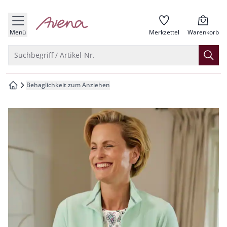
che springen
zur Startseite
vigation springen
Menü
Merkzettel
Warenkorb
inhalt springen
Suche öffnen
Suchbegriff / Artikel-Nr.
oter springen
Behaglichkeit zum Anziehen
zur Startseite
hnellanmeldung springen