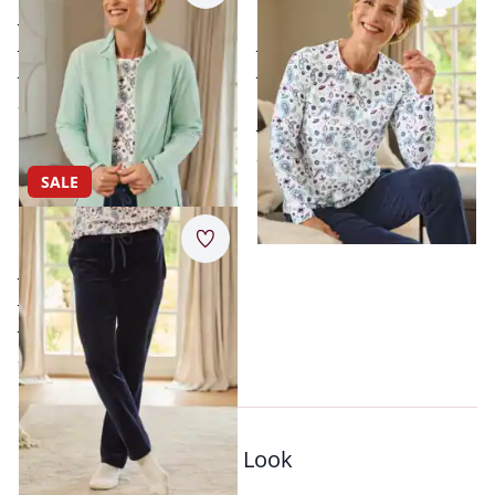
Paisley
hoher Baumwoll-Anteil
besonders weich
hoher Baumwoll-Anteil
angenehm wärmend
weich und
ab
€ 39,95
anschmiegsam
pflegeleicht
ab
€ 49,95
SALE
Nicki-Hose Kuschelweich
Merkzettel
hoher Baumwoll-Anteil
besonders weich
angenehm wärmend
ab
€ 29,95
Passt auch zu diesem Look