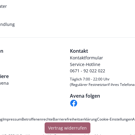
ater
andlung
en
Kontakt
Kontaktformular
Service-Hotline
0671 - 92 022 022
iere
Täglich 7:00 - 22:00 Uhr
Avena
(Regulärer Festnetztarif ihres Telefona
Avena folgen
ng
Impressum
Betroffenenrechte
Barrierefreiheitserklärung
Cookie-Einstellungen
A
Vertrag widerrufen