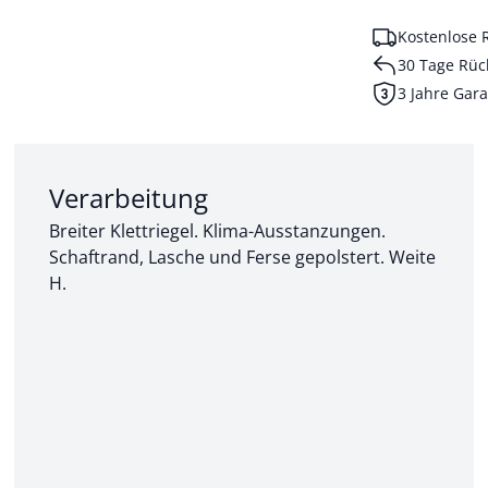
Kostenlose 
30 Tage Rüc
3 Jahre Gara
Abschnitt 2 von 3:
Verarbeitung
Breiter Klettriegel. Klima-Ausstanzungen.
Schaftrand, Lasche und Ferse gepolstert. Weite
H.