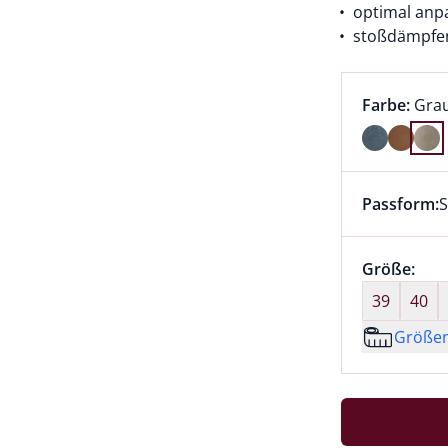
optimal anp
stoßdämpfe
Farbauswah
aktu
Farbe:
Gra
Farbe Grau
Passform:
S
Dieser Arti
Größenaus
Größe:
nic
39
40
Größe