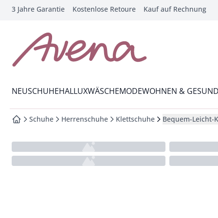
3 Jahre Garantie
Kostenlose Retoure
Kauf auf Rechnung
che springen
vigation springen
inhalt springen
zur Startseite
oter springen
Wechsel in das Menü mit Pfeil-Runter Taste
hnellanmeldung springen
NEU
SCHUHE
HALLUX
WÄSCHE
MODE
WOHNEN & GESUND
Schuhe
Herrenschuhe
Klettschuhe
Bequem-Leicht-K
zur Startseite