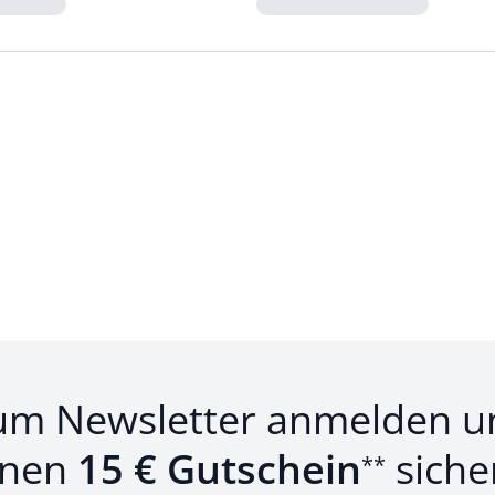
Loading...
um Newsletter anmelden u
inen
15 € Gutschein
siche
**