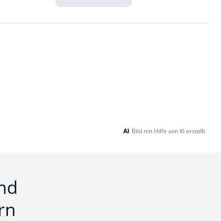
Loading...
AI
Bild mit Hilfe von KI erstellt
nd
rn