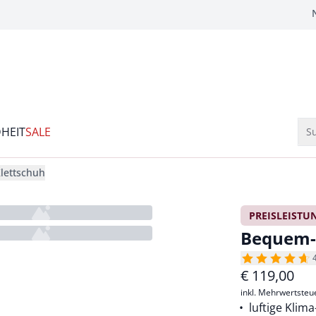
HEIT
SALE
Su
lettschuh
PREISLEISTU
Bequem-L
€
119,00
inkl. Mehrwertsteu
luftige Kli