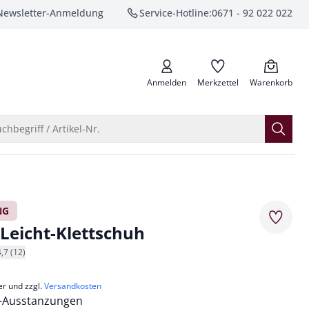
Newsletter-Anmeldung
Service-Hotline:
0671 - 92 022 022
anrufen
Anmelden
Merkzettel
Warenkorb
Suche öffnen
chbegriff / Artikel-Nr.
NG
Merkze
eicht-Klettschuh
4,7 (12)
er und zzgl.
Versandkosten
ma-Ausstanzungen