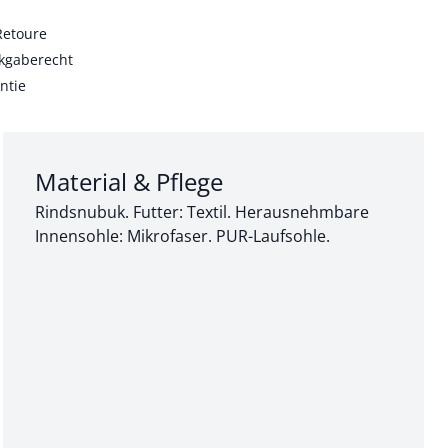
Retoure
kgaberecht
ntie
Abschnitt 3 von 3:
Material & Pflege
Rindsnubuk. Futter: Textil. Herausnehmbare
Innensohle: Mikrofaser. PUR-Laufsohle.