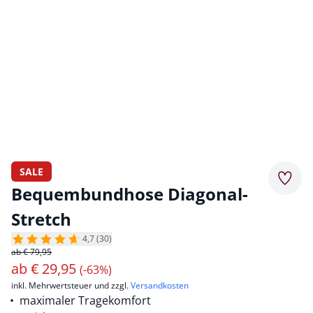
SALE
Merkz
Bequembundhose Diagonal-
Stretch
4,7 (30)
ab € 79,95
ab
€
29,95
(-63%)
inkl. Mehrwertsteuer und zzgl.
Versandkosten
maximaler Tragekomfort