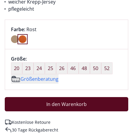
weicher Krepp-Jersey
pflegeleicht
Farbauswahl:
aktuell ausgewählt:
Farbe:
Rost
Farbe Rost ausgewählt
Größenauswahl:
Größe:
nichts ausgewählt
20
23
24
25
26
46
48
50
52
Größenberatung
In den Warenkorb
Kostenlose Retoure
30 Tage Rückgaberecht