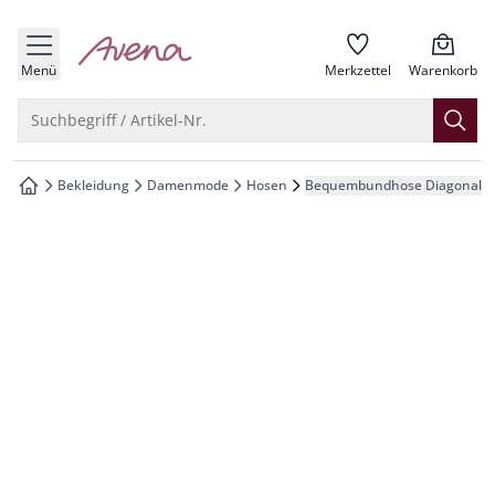
che springen
zur Startseite
vigation springen
Menü
Merkzettel
Warenkorb
inhalt springen
Suche öffnen
Suchbegriff / Artikel-Nr.
oter springen
Bekleidung
Damenmode
Hosen
Bequembundhose Diagonal-S
zur Startseite
hnellanmeldung springen