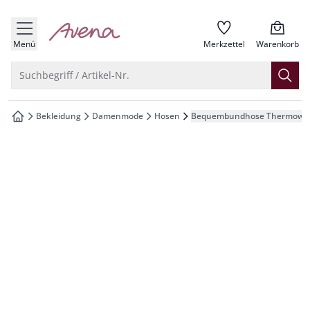
che springen
zur Startseite
vigation springen
Menü
Merkzettel
Warenkorb
inhalt springen
Suche öffnen
Suchbegriff / Artikel-Nr.
oter springen
Bekleidung
Damenmode
Hosen
Bequembundhose Thermowä
zur Startseite
hnellanmeldung springen