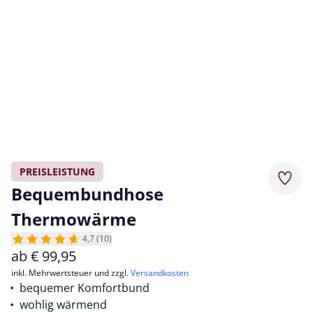
PREISLEISTUNG
Merkz
Bequembundhose
Thermowärme
4,7 (10)
ab
€
99,95
inkl. Mehrwertsteuer und zzgl.
Versandkosten
bequemer Komfortbund
wohlig wärmend