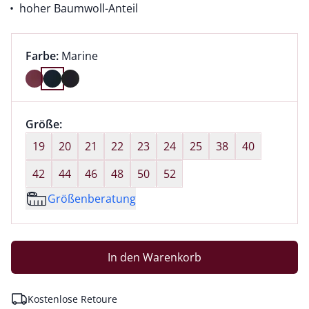
hoher Baumwoll-Anteil
Farbauswahl:
aktuell ausgewählt:
Farbe:
Marine
Farbe Marine ausgewählt
Größenauswahl:
Größe:
nichts ausgewählt
19
20
21
22
23
24
25
38
40
42
44
46
48
50
52
Größenberatung
In den Warenkorb
Kostenlose Retoure