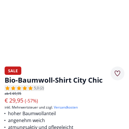
SALE
Merkz
Bio-Baumwoll-Shirt City Chic
5,0 (2)
ab € 69,95
€
29,95
(-57%)
inkl. Mehrwertsteuer und zzgl.
Versandkosten
hoher Baumwollanteil
angenehm weich
atmungsaktiv und pflegeleicht