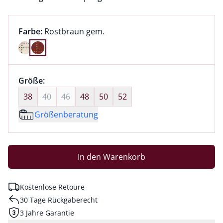
Farbauswahl:
aktuell ausgewählt:
Farbe:
Rostbraun gem.
Farbe Rostbraun gem. ausgewählt
Größenauswahl:
Größe:
nichts ausgewählt
38
40
46
48
50
52
Größenberatung
In den Warenkorb
Kostenlose Retoure
30 Tage Rückgaberecht
3 Jahre Garantie