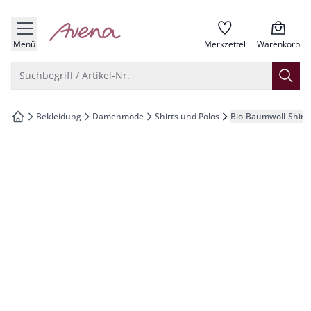
che springen
zur Startseite
vigation springen
Menü
Merkzettel
Warenkorb
inhalt springen
Suche öffnen
Suchbegriff / Artikel-Nr.
oter springen
Bekleidung
Damenmode
Shirts und Polos
Bio-Baumwoll-Shirt 
zur Startseite
hnellanmeldung springen