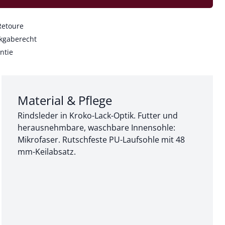
Retoure
kgaberecht
ntie
Abschnitt 3 von 3:
Material & Pflege
Rindsleder in Kroko-Lack-Optik. Futter und
herausnehmbare, waschbare Innensohle:
Mikrofaser. Rutschfeste PU-Laufsohle mit 48
mm-Keilabsatz.