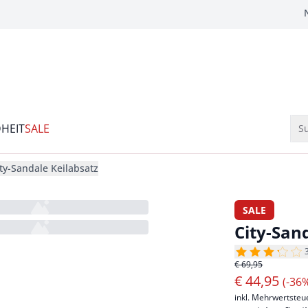
HEIT
SALE
Su
ty-Sandale Keilabsatz
SALE
City-San
€ 69,95
€
44,95
(-36
inkl. Mehrwertsteu