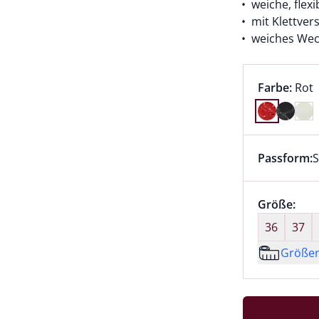
weiche, flex
mit Klettver
weiches Wec
Farbauswah
aktu
Farbe:
Rot
Farbe Rot 
Passform:
S
Dieser Arti
Größenaus
Größe:
nic
36
37
Größe