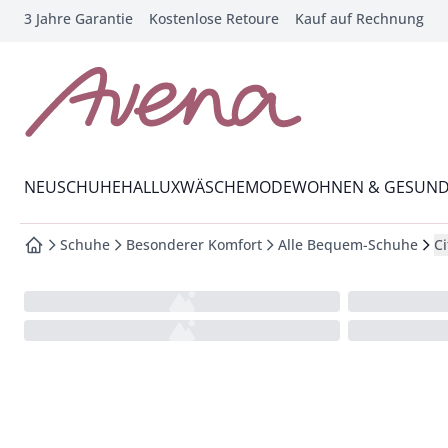
3 Jahre Garantie
Kostenlose Retoure
Kauf auf Rechnung
che springen
vigation springen
inhalt springen
zur Startseite
oter springen
Wechsel in das Menü mit Pfeil-Runter Taste
hnellanmeldung springen
NEU
SCHUHE
HALLUX
WÄSCHE
MODE
WOHNEN & GESUND
Schuhe
Besonderer Komfort
Alle Bequem-Schuhe
Ci
zur Startseite