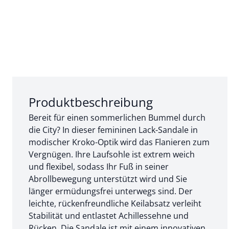
Abschnitt 1 von 3:
Produktbeschreibung
Bereit für einen sommerlichen Bummel durch
die City? In dieser femininen Lack-Sandale in
modischer Kroko-Optik wird das Flanieren zum
Vergnügen. Ihre Laufsohle ist extrem weich
und flexibel, sodass Ihr Fuß in seiner
Abrollbewegung unterstützt wird und Sie
länger ermüdungsfrei unterwegs sind. Der
leichte, rückenfreundliche Keilabsatz verleiht
Stabilität und entlastet Achillessehne und
Rücken. Die Sandale ist mit einem innovativen