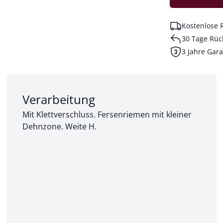
Kostenlose 
30 Tage Rüc
3 Jahre Gara
Abschnitt 2 von 3:
Verarbeitung
Mit Klettverschluss. Fersenriemen mit kleiner
Dehnzone. Weite H.