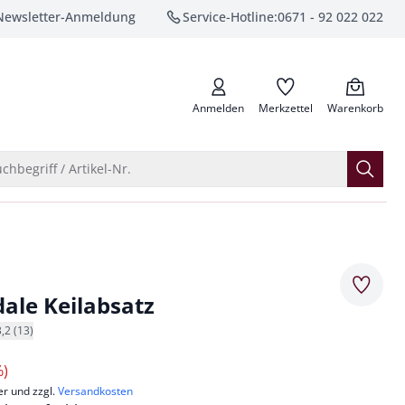
Newsletter-Anmeldung
Service-Hotline:
0671 - 92 022 022
anrufen
Anmelden
Merkzettel
Warenkorb
Suche öffnen
chbegriff / Artikel-Nr.
Merkze
dale Keilabsatz
3,2 (13)
%)
er und zzgl.
Versandkosten