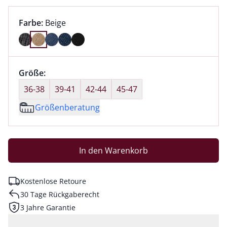
Farbauswahl:
aktuell ausgewählt:
Farbe:
Beige
Farbe Beige ausgewählt
Größenauswahl:
Größe:
nichts ausgewählt
36-38
39-41
42-44
45-47
Größenberatung
In den Warenkorb
Kostenlose Retoure
30 Tage Rückgaberecht
3 Jahre Garantie