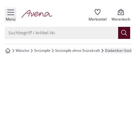
che springen
zur Startseite
vigation springen
Menü
Merkzettel
Warenkorb
inhalt springen
Suche öffnen
Suchbegriff / Artikel-Nr.
oter springen
Wäsche
Strümpfe
Strümpfe ohne Stützkraft
Diabetiker-Socke
zur Startseite
hnellanmeldung springen