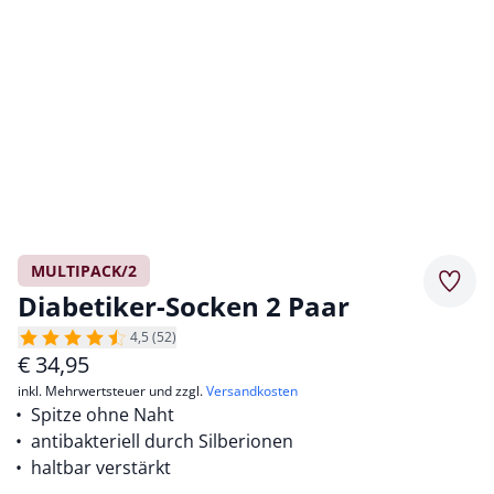
MULTIPACK/2
Merkz
Diabetiker-Socken 2 Paar
4,5 (52)
€
34,95
inkl. Mehrwertsteuer und zzgl.
Versandkosten
Spitze ohne Naht
antibakteriell durch Silberionen
haltbar verstärkt