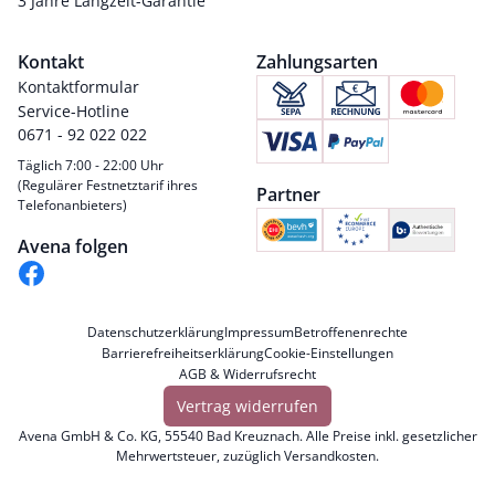
3 Jahre Langzeit-Garantie
Kontakt
Zahlungsarten
Kontaktformular
Service-Hotline
0671 - 92 022 022
Täglich 7:00 - 22:00 Uhr
(Regulärer Festnetztarif ihres
Partner
Telefonanbieters)
Avena folgen
Datenschutzerklärung
Impressum
Betroffenenrechte
Barrierefreiheitserklärung
Cookie-Einstellungen
AGB & Widerrufsrecht
Vertrag widerrufen
Avena GmbH & Co. KG, 55540 Bad Kreuznach. Alle Preise inkl. gesetzlicher
Mehrwertsteuer, zuzüglich
Versandkosten
.