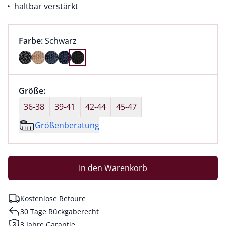
haltbar verstärkt
Farbauswahl:
aktuell ausgewählt:
Farbe:
Schwarz
Farbe Schwarz ausgewählt
Größenauswahl:
Größe:
nichts ausgewählt
36-38
39-41
42-44
45-47
Größenberatung
In den Warenkorb
Kostenlose Retoure
30 Tage Rückgaberecht
3 Jahre Garantie