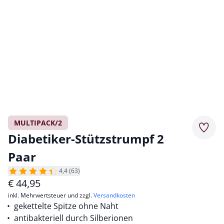
MULTIPACK/2
Merkz
Diabetiker-Stützstrumpf 2
Paar
4,4 (63)
€
44,95
inkl. Mehrwertsteuer und zzgl.
Versandkosten
gekettelte Spitze ohne Naht
antibakteriell durch Silberionen