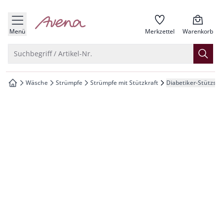
che springen
zur Startseite
vigation springen
Menü
Merkzettel
Warenkorb
inhalt springen
Suche öffnen
Suchbegriff / Artikel-Nr.
oter springen
Wäsche
Strümpfe
Strümpfe mit Stützkraft
Diabetiker-Stützst
zur Startseite
hnellanmeldung springen