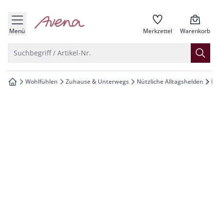
che springen
zur Startseite
vigation springen
Menü
Merkzettel
Warenkorb
inhalt springen
Suche öffnen
Suchbegriff / Artikel-Nr.
oter springen
Wohlfühlen
Zuhause & Unterwegs
Nützliche Alltagshelden
Du
zur Startseite
hnellanmeldung springen