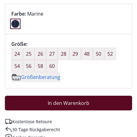
Farbauswahl:
aktuell ausgewählt:
Farbe:
Marine
Farbe Marine ausgewählt
Größenauswahl:
Größe:
nichts ausgewählt
24
25
26
27
28
29
48
50
52
54
56
58
60
Größenberatung
In den Warenkorb
Kostenlose Retoure
30 Tage Rückgaberecht