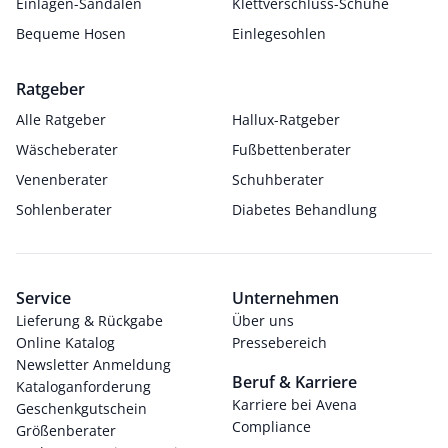
Einlagen-Sandalen
Klettverschluss-Schuhe
Bequeme Hosen
Einlegesohlen
Ratgeber
Alle Ratgeber
Hallux-Ratgeber
Wäscheberater
Fußbettenberater
Venenberater
Schuhberater
Sohlenberater
Diabetes Behandlung
Service
Unternehmen
Lieferung & Rückgabe
Über uns
Online Katalog
Pressebereich
Newsletter Anmeldung
Beruf & Karriere
Kataloganforderung
Karriere bei Avena
Geschenkgutschein
Compliance
Größenberater