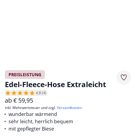
PREISLEISTUNG
Merkz
Edel-Fleece-Hose Extraleicht
4,8 (4)
ab
€
59,95
inkl. Mehrwertsteuer und zzgl.
Versandkosten
wunderbar wärmend
sehr leicht, herrlich bequem
mit gepflegter Biese