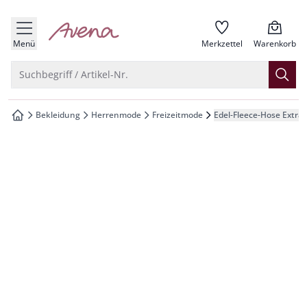
che springen
zur Startseite
vigation springen
Menü
Merkzettel
Warenkorb
inhalt springen
Suche öffnen
Suchbegriff / Artikel-Nr.
oter springen
Bekleidung
Herrenmode
Freizeitmode
Edel-Fleece-Hose Extral
zur Startseite
hnellanmeldung springen