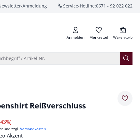
Newsletter-Anmeldung
Service-Hotline:
0671 - 92 022 022
anrufen
Anmelden
Merkzettel
Warenkorb
Suche öffnen
chbegriff / Artikel-Nr.
Merkze
penshirt Reißverschluss
-43%)
er und zzgl.
Versandkosten
eo-Akzent