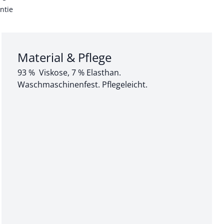
ntie
Abschnitt 3 von 3:
Material & Pflege
93 % Viskose, 7 % Elasthan.
Waschmaschinenfest. Pflegeleicht.