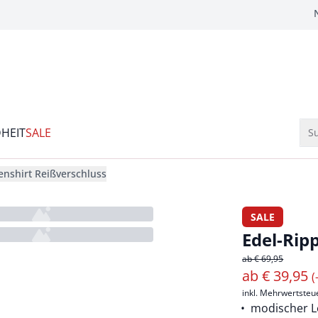
HEIT
SALE
Su
enshirt Reißverschluss
SALE
Edel-Rip
ab € 69,95
ab
€
39,95
(
inkl. Mehrwertsteu
modischer L