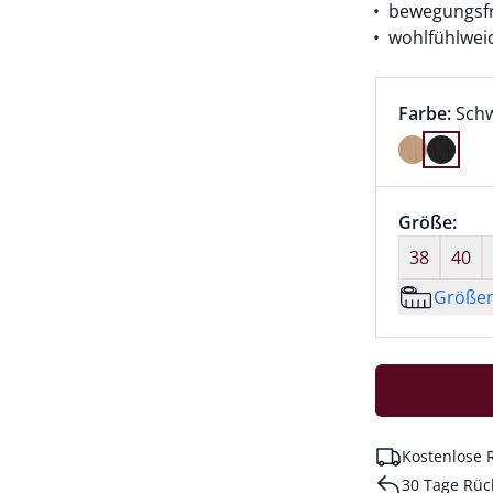
bewegungsfr
wohlfühlwei
Farbauswah
aktu
Farbe:
Sch
Farbe Schw
Größenaus
Größe:
nic
38
40
Größe
Kostenlose 
30 Tage Rüc