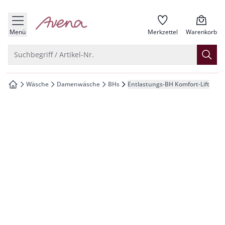
che springen
zur Startseite
vigation springen
Menü
Merkzettel
Warenkorb
inhalt springen
Suche öffnen
Suchbegriff / Artikel-Nr.
oter springen
Wäsche
Damenwäsche
BHs
Entlastungs-BH Komfort-Lift
zur Startseite
hnellanmeldung springen