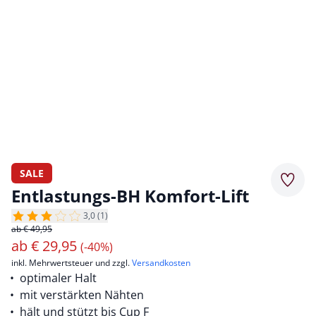
SALE
Merkz
Entlastungs-BH Komfort-Lift
3,0 (1)
ab € 49,95
ab
€
29,95
(-40%)
inkl. Mehrwertsteuer und zzgl.
Versandkosten
optimaler Halt
mit verstärkten Nähten
hält und stützt bis Cup F