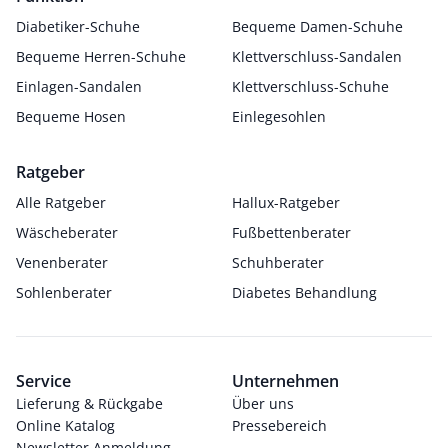
Diabetiker-Schuhe
Bequeme Damen-Schuhe
Bequeme Herren-Schuhe
Klettverschluss-Sandalen
Einlagen-Sandalen
Klettverschluss-Schuhe
Bequeme Hosen
Einlegesohlen
Ratgeber
Alle Ratgeber
Hallux-Ratgeber
Wäscheberater
Fußbettenberater
Venenberater
Schuhberater
Sohlenberater
Diabetes Behandlung
Service
Unternehmen
Lieferung & Rückgabe
Über uns
Online Katalog
Pressebereich
Newsletter Anmeldung