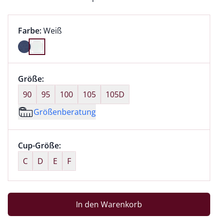
Farbauswahl:
aktuell ausgewählt:
Farbe:
Weiß
Farbe Weiß ausgewählt
Größenauswahl:
Größe:
nichts ausgewählt
90
95
100
105
105D
Größenberatung
Größenauswahl:
Cup-Größe:
nichts ausgewählt
C
D
E
F
In den Warenkorb