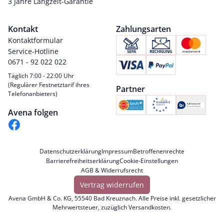
3 Jahre Langzeit-Garantie
Kontakt
Zahlungsarten
Kontaktformular
Service-Hotline
0671 - 92 022 022
Täglich 7:00 - 22:00 Uhr
(Regulärer Festnetztarif ihres
Partner
Telefonanbieters)
Avena folgen
Datenschutzerklärung
Impressum
Betroffenenrechte
Barrierefreiheitserklärung
Cookie-Einstellungen
AGB & Widerrufsrecht
Vertrag widerrufen
Avena GmbH & Co. KG, 55540 Bad Kreuznach. Alle Preise inkl. gesetzlicher
Mehrwertsteuer, zuzüglich
Versandkosten
.