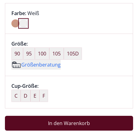
Farbauswahl:
aktuell ausgewählt:
Farbe:
Weiß
Farbe Weiß ausgewählt
Größenauswahl:
Größe:
nichts ausgewählt
90
95
100
105
105D
Größenberatung
Größenauswahl:
Cup-Größe:
nichts ausgewählt
C
D
E
F
In den Warenkorb