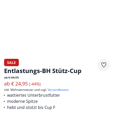
SALE
Merkz
Entlastungs-BH Stütz-Cup
ab € 44,95
ab
€
24,95
(-44%)
inkl. Mehrwertsteuer und zzgl.
Versandkosten
wattiertes Unterbrustfutter
moderne Spitze
hebt und stützt bis Cup F