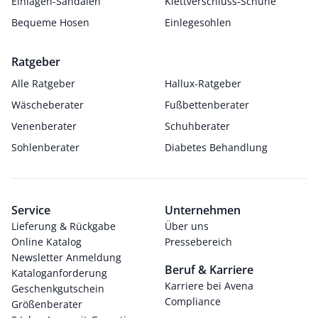
Einlagen-Sandalen
Klettverschluss-Schuhe
Bequeme Hosen
Einlegesohlen
Ratgeber
Alle Ratgeber
Hallux-Ratgeber
Wäscheberater
Fußbettenberater
Venenberater
Schuhberater
Sohlenberater
Diabetes Behandlung
Service
Unternehmen
Lieferung & Rückgabe
Über uns
Online Katalog
Pressebereich
Newsletter Anmeldung
Beruf & Karriere
Kataloganforderung
Karriere bei Avena
Geschenkgutschein
Compliance
Größenberater