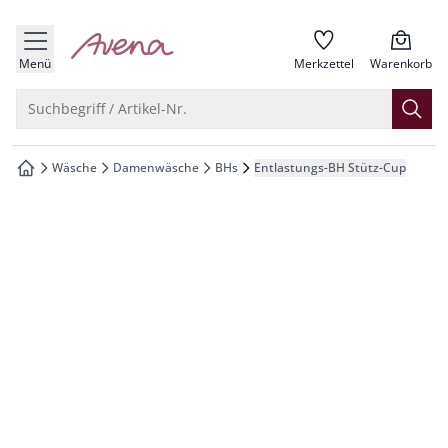
che springen
zur Startseite
vigation springen
Menü
Merkzettel
Warenkorb
inhalt springen
Suche öffnen
Suchbegriff / Artikel-Nr.
oter springen
Wäsche
Damenwäsche
BHs
Entlastungs-BH Stütz-Cup
zur Startseite
hnellanmeldung springen