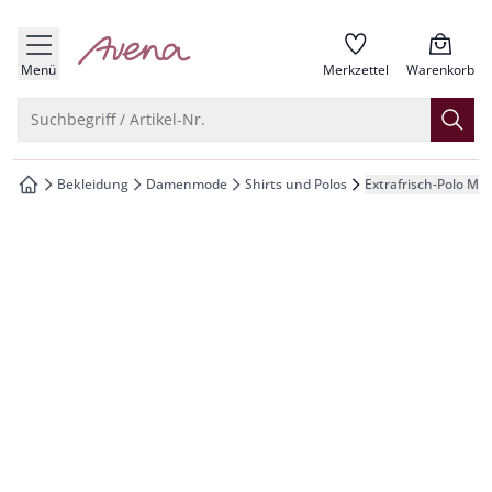
che springen
zur Startseite
vigation springen
Menü
Merkzettel
Warenkorb
inhalt springen
Suche öffnen
Suchbegriff / Artikel-Nr.
oter springen
Bekleidung
Damenmode
Shirts und Polos
Extrafrisch-Polo Me
zur Startseite
hnellanmeldung springen