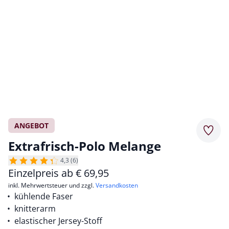
ANGEBOT
Merkz
Extrafrisch-Polo Melange
4,3 (6)
Einzelpreis ab
€
69,95
inkl. Mehrwertsteuer und zzgl.
Versandkosten
kühlende Faser
knitterarm
elastischer Jersey-Stoff