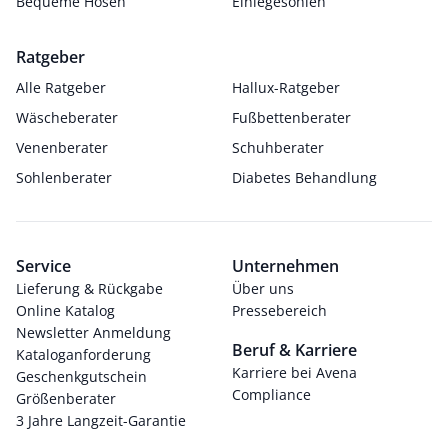
Bequeme Hosen
Einlegesohlen
Ratgeber
Alle Ratgeber
Hallux-Ratgeber
Wäscheberater
Fußbettenberater
Venenberater
Schuhberater
Sohlenberater
Diabetes Behandlung
Service
Unternehmen
Lieferung & Rückgabe
Über uns
Online Katalog
Pressebereich
Newsletter Anmeldung
Beruf & Karriere
Kataloganforderung
Karriere bei Avena
Geschenkgutschein
Compliance
Größenberater
3 Jahre Langzeit-Garantie