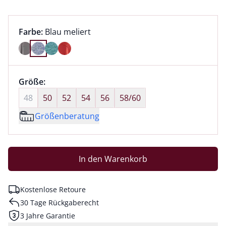
Farbauswahl:
aktuell ausgewählt:
Farbe:
Blau meliert
Farbe Blau meliert ausgewählt
Größenauswahl:
Größe:
nichts ausgewählt
48
50
52
54
56
58/60
Größenberatung
In den Warenkorb
Kostenlose Retoure
30 Tage Rückgaberecht
3 Jahre Garantie