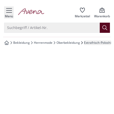
che springen
zur Startseite
vigation springen
Menü
Merkzettel
Warenkorb
inhalt springen
Suche öffnen
Suchbegriff / Artikel-Nr.
oter springen
Bekleidung
Herrenmode
Oberbekleidung
Extrafrisch-Poloshirt
zur Startseite
hnellanmeldung springen