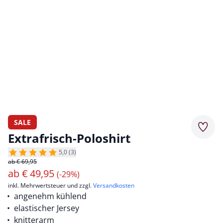
SALE
Merkz
Extrafrisch-Poloshirt
5,0 (3)
ab € 69,95
ab
€
49,95
(-29%)
inkl. Mehrwertsteuer und zzgl.
Versandkosten
angenehm kühlend
elastischer Jersey
knitterarm