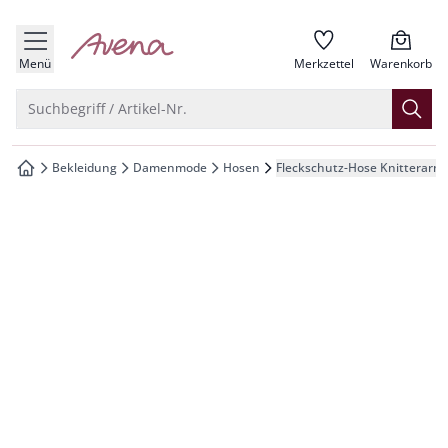
che springen
zur Startseite
vigation springen
Menü
Merkzettel
Warenkorb
inhalt springen
Suche öffnen
Suchbegriff / Artikel-Nr.
oter springen
Bekleidung
Damenmode
Hosen
Fleckschutz-Hose Knitterarm
zur Startseite
hnellanmeldung springen