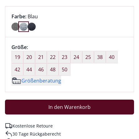
Farbauswahl:
aktuell ausgewählt:
Farbe:
Blau
Farbe Blau ausgewählt
Größenauswahl:
Größe:
nichts ausgewählt
19
20
21
22
23
24
25
38
40
42
44
46
48
50
Größenberatung
In den Warenkorb
Kostenlose Retoure
30 Tage Rückgaberecht