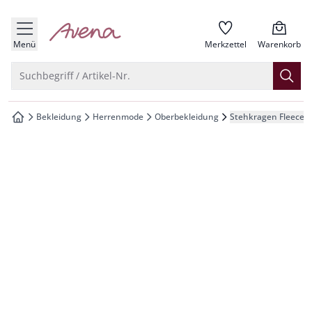
che springen
zur Startseite
vigation springen
Menü
Merkzettel
Warenkorb
inhalt springen
Suche öffnen
Suchbegriff / Artikel-Nr.
oter springen
Bekleidung
Herrenmode
Oberbekleidung
Stehkragen Fleecej
zur Startseite
hnellanmeldung springen