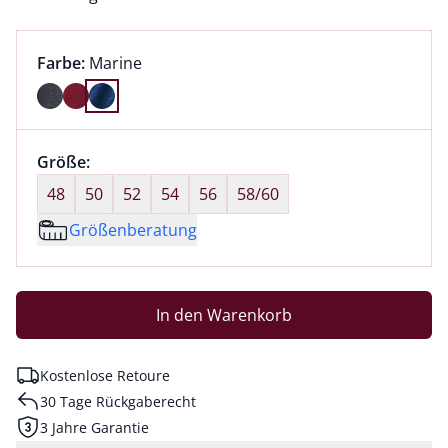
Farbauswahl:
aktuell ausgewählt:
Farbe:
Marine
Farbe Marine ausgewählt
Größenauswahl:
Größe:
nichts ausgewählt
48
50
52
54
56
58/60
Größenberatung
In den Warenkorb
Kostenlose Retoure
30 Tage Rückgaberecht
3 Jahre Garantie