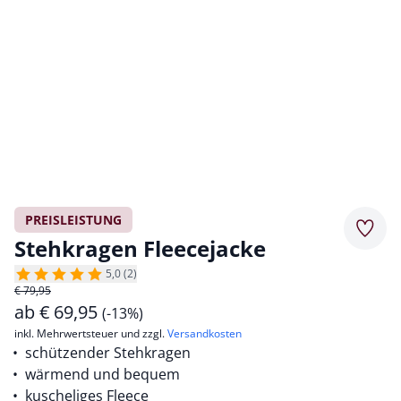
PREISLEISTUNG
Merkz
Stehkragen Fleecejacke
5,0 (2)
€ 79,95
ab
€
69,95
(-13%)
inkl. Mehrwertsteuer und zzgl.
Versandkosten
schützender Stehkragen
wärmend und bequem
kuscheliges Fleece