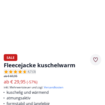
SALE
Merkz
Fleecejacke kuschelwarm
4,7 (3)
ab € 69,95
ab
€
29,95
(-57%)
inkl. Mehrwertsteuer und zzgl.
Versandkosten
kuschelig und wärmend
atmungsaktiv
formstabil und langlebig