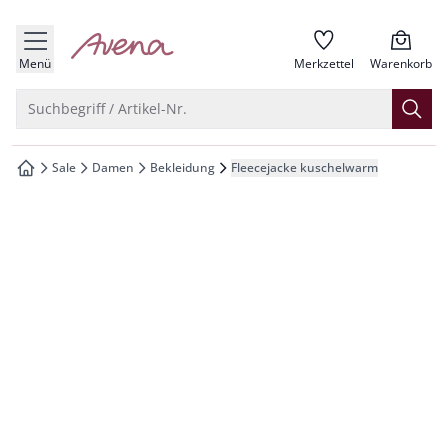
che springen
zur Startseite
vigation springen
Menü
Merkzettel
Warenkorb
inhalt springen
Suche öffnen
Suchbegriff / Artikel-Nr.
oter springen
Sale
Damen
Bekleidung
Fleecejacke kuschelwarm
zur Startseite
hnellanmeldung springen