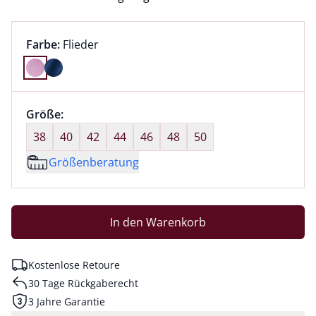
Farbauswahl:
aktuell ausgewählt:
Farbe:
Flieder
Farbe Flieder ausgewählt
Größenauswahl:
Größe:
nichts ausgewählt
38
40
42
44
46
48
50
Größenberatung
In den Warenkorb
Kostenlose Retoure
30 Tage Rückgaberecht
3 Jahre Garantie