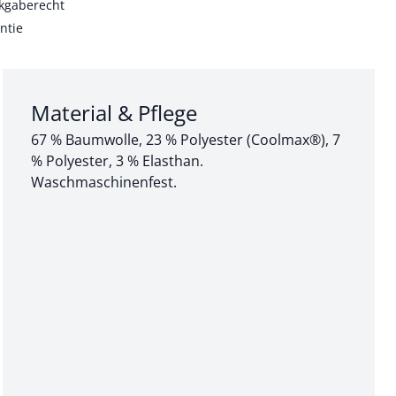
kgaberecht
ntie
Abschnitt 3 von 3:
Material & Pflege
67 % Baumwolle, 23 % Polyester (Coolmax®), 7
% Polyester, 3 % Elasthan.
Waschmaschinenfest.