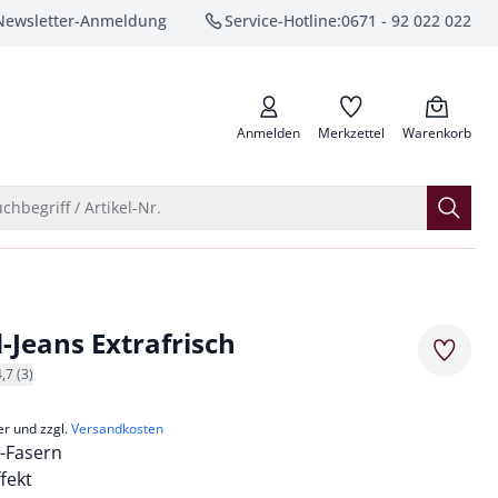
Newsletter-Anmeldung
Service-Hotline:
0671 - 92 022 022
anrufen
Anmelden
Merkzettel
Warenkorb
Suche öffnen
chbegriff / Artikel-Nr.
-Jeans Extrafrisch
Merkze
4,7 (3)
er und zzgl.
Versandkosten
-Fasern
fekt