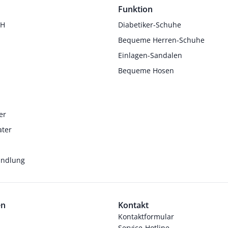
Funktion
 H
Diabetiker-Schuhe
Bequeme Herren-Schuhe
Einlagen-Sandalen
Bequeme Hosen
er
ater
andlung
en
Kontakt
Kontaktformular
Service-Hotline