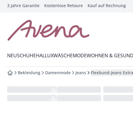
3 Jahre Garantie
Kostenlose Retoure
Kauf auf Rechnung
che springen
vigation springen
inhalt springen
zur Startseite
oter springen
Wechsel in das Menü mit Pfeil-Runter Taste
hnellanmeldung springen
NEU
SCHUHE
HALLUX
WÄSCHE
MODE
WOHNEN & GESUND
Bekleidung
Damenmode
Jeans
Flexbund-Jeans Extra
zur Startseite