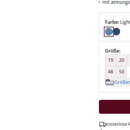
mit atmungs
Farbauswah
aktu
Farbe:
Ligh
Farbe Ligh
Größenaus
Größe:
nic
19
20
48
50
Größe
Kostenlose 