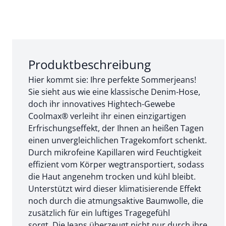
Abschnitt 1 von 3:
Produktbeschreibung
Hier kommt sie: Ihre perfekte Sommerjeans!
Sie sieht aus wie eine klassische Denim-Hose,
doch ihr innovatives Hightech-Gewebe
Coolmax® verleiht ihr einen einzigartigen
Erfrischungseffekt, der Ihnen an heißen Tagen
einen unvergleichlichen Tragekomfort schenkt.
Durch mikrofeine Kapillaren wird Feuchtigkeit
effizient vom Körper wegtransportiert, sodass
die Haut angenehm trocken und kühl bleibt.
Unterstützt wird dieser klimatisierende Effekt
noch durch die atmungsaktive Baumwolle, die
zusätzlich für ein luftiges Tragegefühl
sorgt. Die Jeans überzeugt nicht nur durch ihre