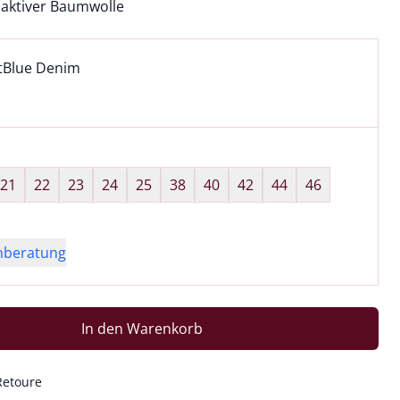
aktiver Baumwolle
l:
ell ausgewählt:
tBlue Denim
tBlue Denim ausgewählt
wahl:
hts ausgewählt
21
22
23
24
25
38
40
42
44
46
nberatung
In den Warenkorb
Retoure