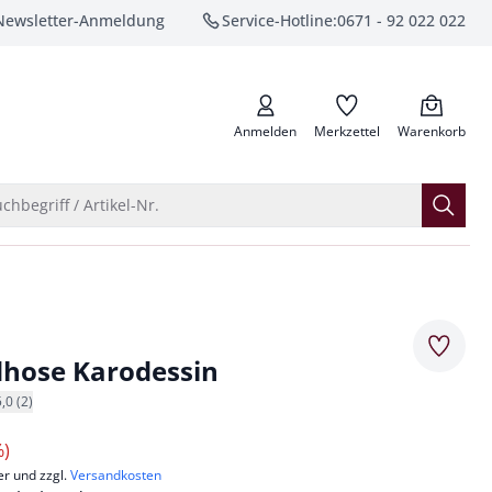
Newsletter-Anmeldung
Service-Hotline:
0671 - 92 022 022
anrufen
Anmelden
Merkzettel
Warenkorb
Suche öffnen
chbegriff / Artikel-Nr.
Merkze
hose Karodessin
5,0 (2)
%)
er und zzgl.
Versandkosten