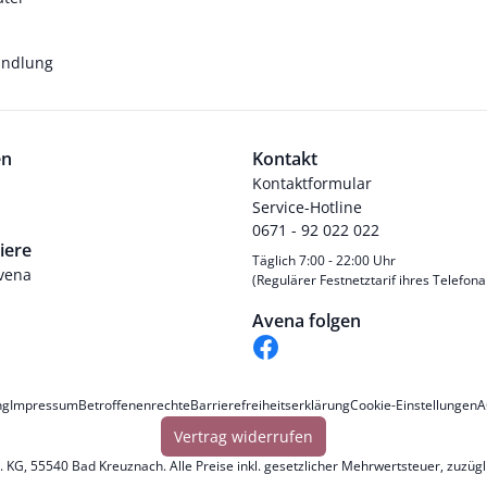
andlung
en
Kontakt
Kontaktformular
Service-Hotline
0671 - 92 022 022
iere
Täglich 7:00 - 22:00 Uhr
Avena
(Regulärer Festnetztarif ihres Telefona
Avena folgen
ng
Impressum
Betroffenenrechte
Barrierefreiheitserklärung
Cookie-Einstellungen
A
Vertrag widerrufen
KG, 55540 Bad Kreuznach. Alle Preise inkl. gesetzlicher Mehrwertsteuer, zuzüg