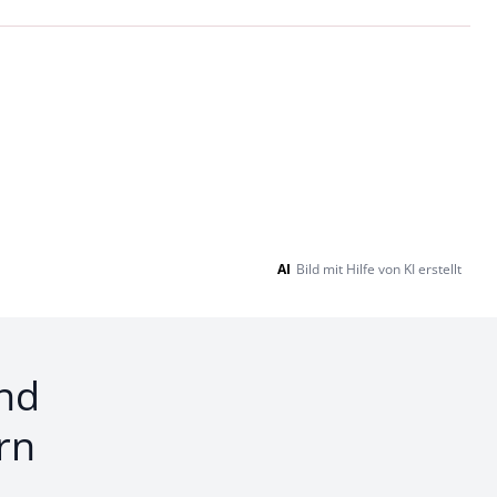
Loading...
AI
Bild mit Hilfe von KI erstellt
nd
rn