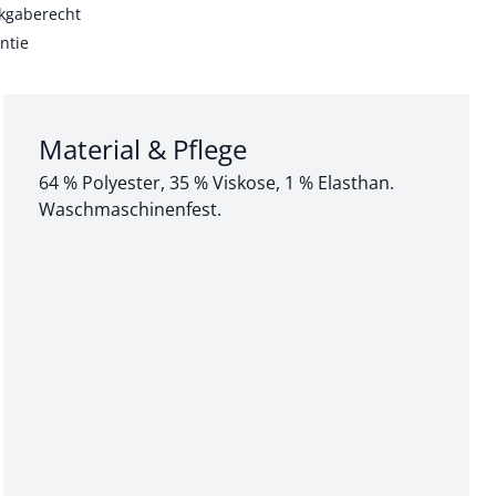
kgaberecht
ntie
Abschnitt 3 von 3:
Material & Pflege
64 % Polyester, 35 % Viskose, 1 % Elasthan.
Waschmaschinenfest.