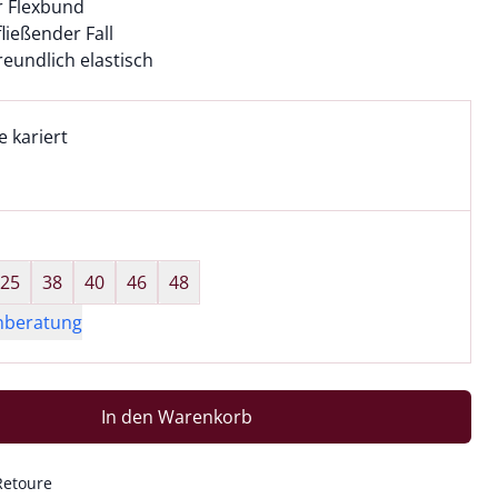
r Flexbund
 fließender Fall
eundlich elastisch
l:
ell ausgewählt:
e kariert
 kariert ausgewählt
wahl:
hts ausgewählt
25
38
40
46
48
nberatung
In den Warenkorb
Retoure