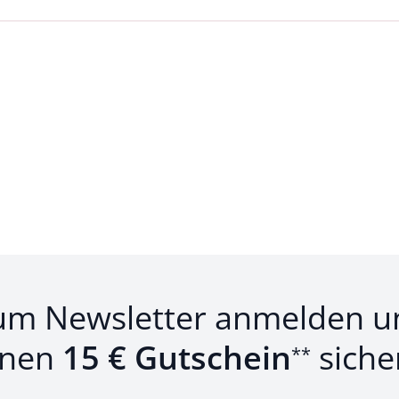
Loading...
um Newsletter anmelden u
inen
15 € Gutschein
siche
**