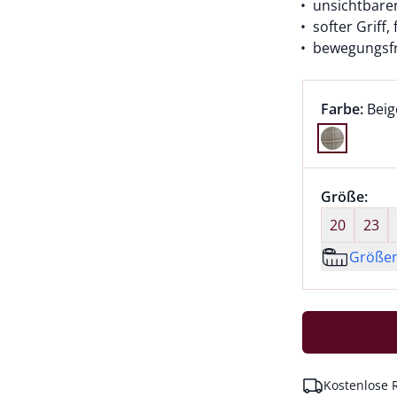
unsichtbare
softer Griff,
bewegungsfr
Farbauswah
aktu
Farbe:
Beig
Farbe Beige
Größenaus
Größe:
nic
20
23
Größe
Kostenlose 