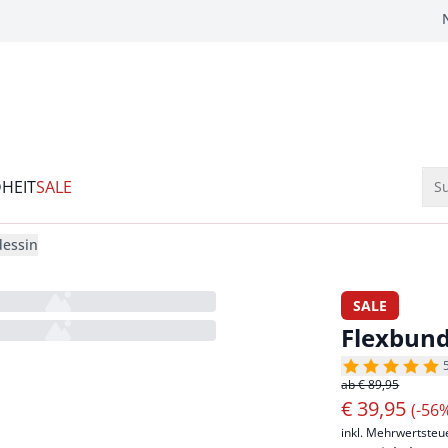
HEIT
SALE
Su
dessin
SALE
Flexbund
ab € 89,95
€
39,95
(-56
inkl. Mehrwertsteu