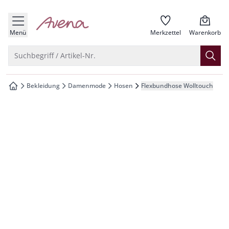
che springen
zur Startseite
vigation springen
Menü
Merkzettel
Warenkorb
inhalt springen
Suche öffnen
Suchbegriff / Artikel-Nr.
oter springen
Bekleidung
Damenmode
Hosen
Flexbundhose Wolltouch
zur Startseite
hnellanmeldung springen