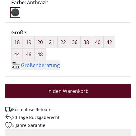
Farbauswahl:
aktuell ausgewählt:
Farbe:
Anthrazit
Farbe Anthrazit ausgewählt
Größenauswahl:
Größe:
nichts ausgewählt
18
19
20
21
22
36
38
40
42
44
46
48
Größenberatung
In den Warenkorb
Kostenlose Retoure
30 Tage Rückgaberecht
3 Jahre Garantie