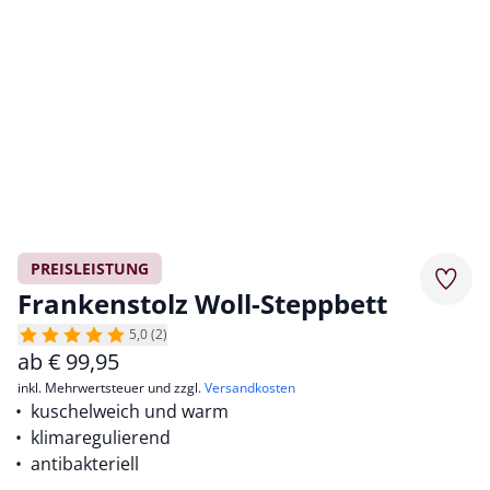
PREISLEISTUNG
Merkz
Frankenstolz Woll-Steppbett
5,0 (2)
ab
€
99,95
inkl. Mehrwertsteuer und zzgl.
Versandkosten
kuschelweich und warm
klimaregulierend
antibakteriell