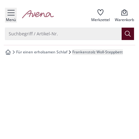
che springen
zur Startseite
vigation springen
Menü
Merkzettel
Warenkorb
inhalt springen
Suche öffnen
Suchbegriff / Artikel-Nr.
oter springen
Für einen erholsamen Schlaf
Frankenstolz Woll-Steppbett
zur Startseite
hnellanmeldung springen