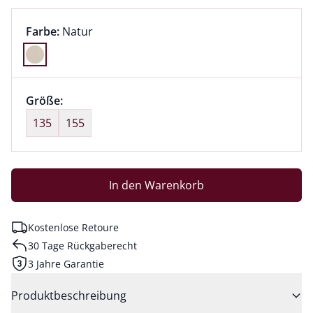
Farbauswahl:
aktuell ausgewählt:
Farbe:
Natur
Farbe Natur ausgewählt
Größenauswahl:
Größe:
nichts ausgewählt
135
155
In den Warenkorb
Kostenlose Retoure
30 Tage Rückgaberecht
3 Jahre Garantie
Produktbeschreibung