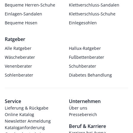
Bequeme Herren-Schuhe
Klettverschluss-Sandalen
Einlagen-Sandalen
Klettverschluss-Schuhe
Bequeme Hosen
Einlegesohlen
Ratgeber
Alle Ratgeber
Hallux-Ratgeber
Wäscheberater
Fußbettenberater
Venenberater
Schuhberater
Sohlenberater
Diabetes Behandlung
Service
Unternehmen
Lieferung & Rückgabe
Über uns
Online Katalog
Pressebereich
Newsletter Anmeldung
Beruf & Karriere
Kataloganforderung
Karriere bei Avena