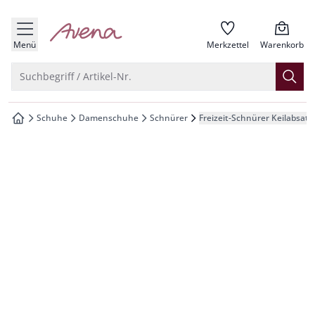
che springen
zur Startseite
vigation springen
Menü
Merkzettel
Warenkorb
inhalt springen
Suche öffnen
Suchbegriff / Artikel-Nr.
oter springen
Schuhe
Damenschuhe
Schnürer
Freizeit-Schnürer Keilabsatz
zur Startseite
hnellanmeldung springen