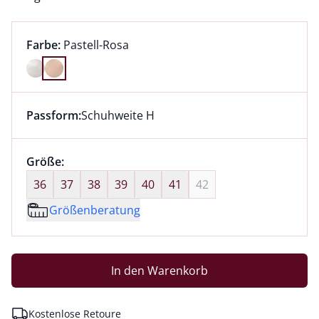
Farbauswahl:
aktuell ausgewählt:
Farbe:
Pastell-Rosa
Farbe Pastell-Rosa ausgewählt
Passform:
Schuhweite H
Dieser Artikel hat die Passform Schuhweite H. für Inf
Größenauswahl:
Größe:
nichts ausgewählt
36
37
38
39
40
41
42
Größenberatung
In den Warenkorb
Kostenlose Retoure