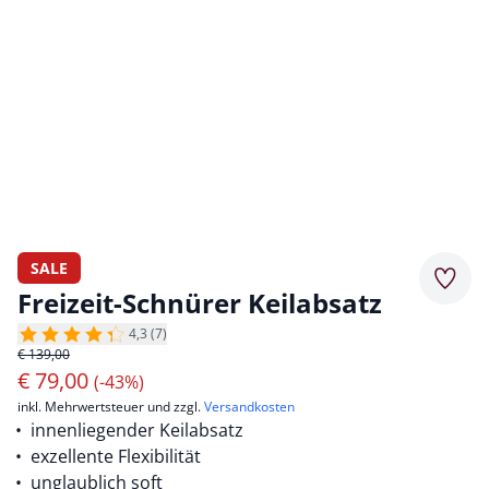
SALE
Merkz
Freizeit-Schnürer Keilabsatz
4,3 (7)
€ 139,00
€
79,00
(-43%)
inkl. Mehrwertsteuer und zzgl.
Versandkosten
innenliegender Keilabsatz
exzellente Flexibilität
unglaublich soft