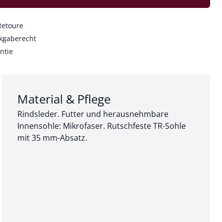
Retoure
kgaberecht
ntie
Abschnitt 3 von 3:
Material & Pflege
Rindsleder. Futter und herausnehmbare
Innensohle: Mikrofaser. Rutschfeste TR-Sohle
mit 35 mm-Absatz.