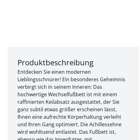
Abschnitt 1 von 3:
Produktbeschreibung
Entdecken Sie einen modernen
Lieblingsschnürer! Ein besonderes Geheimnis
verbirgt sich in seinem Inneren: Das
hochwertige Wechselfußbett ist mit einem
raffinierten Keilabsatz ausgestattet, der Sie
ganz subtil etwas größer erscheinen lässt,
Ihnen eine aufrechte Körperhaltung verleiht
und Ihren Gang optimiert. Die Achillessehne
wird wohltuend entlastet. Das Fußbett ist,
ebenso wie das Innenfutter, mit