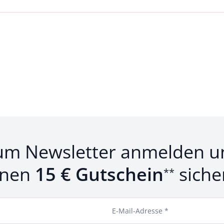
Loading...
um Newsletter anmelden u
inen
15 € Gutschein
siche
**
E-Mail-Adresse *