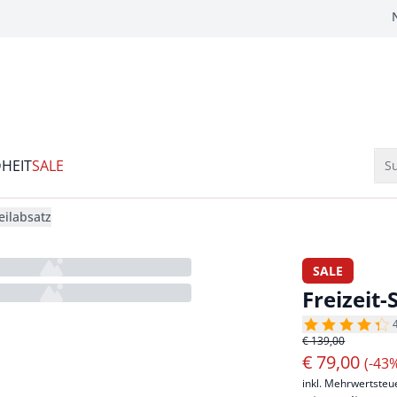
HEIT
SALE
Su
eilabsatz
SALE
Freizeit
€ 139,00
€
79,00
(-43
inkl. Mehrwertsteu