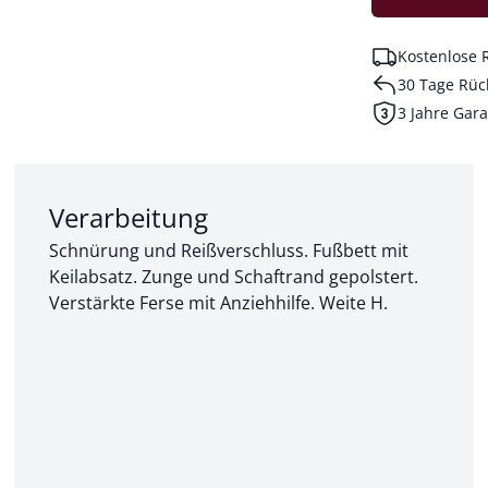
Kostenlose 
30 Tage Rüc
3 Jahre Gara
Abschnitt 2 von 3:
Verarbeitung
Schnürung und Reißverschluss. Fußbett mit
Keilabsatz. Zunge und Schaftrand gepolstert.
Verstärkte Ferse mit Anziehhilfe. Weite H.