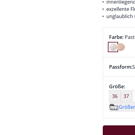
innenliegend
exzellente Fl
unglaublich 
Farbauswah
aktu
Farbe:
Past
Farbe Paste
Passform:
S
Dieser Arti
Größenaus
Größe:
nic
36
37
Größe