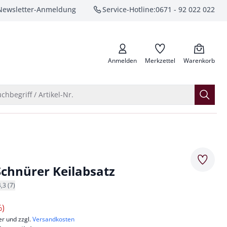
Newsletter-Anmeldung
Service-Hotline:
0671 - 92 022 022
anrufen
Anmelden
Merkzettel
Warenkorb
Suche öffnen
chbegriff / Artikel-Nr.
Merkze
-Schnürer Keilabsatz
4,3 (7)
%)
er und zzgl.
Versandkosten