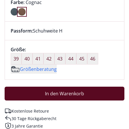
Farbauswahl:
aktuell ausgewählt:
Farbe:
Cognac
Farbe Cognac ausgewählt
Passform:
Schuhweite H
Dieser Artikel hat die Passform Schuhweite H. für Inf
Größenauswahl:
Größe:
nichts ausgewählt
39
40
41
42
43
44
45
46
Größenberatung
In den Warenkorb
Kostenlose Retoure
30 Tage Rückgaberecht
3 Jahre Garantie