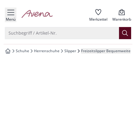
che springen
zur Startseite
vigation springen
Menü
Merkzettel
Warenkorb
inhalt springen
Suche öffnen
Suchbegriff / Artikel-Nr.
oter springen
Schuhe
Herrenschuhe
Slipper
Freizeitslipper Bequemweite
zur Startseite
hnellanmeldung springen