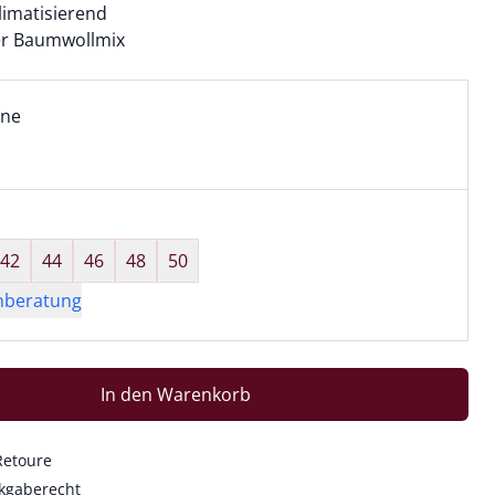
imatisierend
ter Baumwollmix
l:
ell ausgewählt:
ine
ne ausgewählt
wahl:
hts ausgewählt
42
44
46
48
50
nberatung
In den Warenkorb
Retoure
kgaberecht