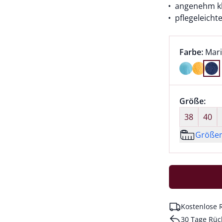
angenehm kl
pflegeleich
Farbauswah
aktu
Farbe:
Mar
Farbe Mari
Größenaus
Größe:
nic
38
40
Größe
Kostenlose 
30 Tage Rüc