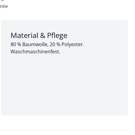
ntie
Abschnitt 3 von 3:
Material & Pflege
80 % Baumwolle, 20 % Polyester.
Waschmaschinenfest.