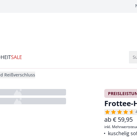
HEIT
SALE
Su
id Reißverschluss
PREISLEISTU
Frottee-
ab
€
59,95
inkl. Mehrwertsteu
kuschelig so