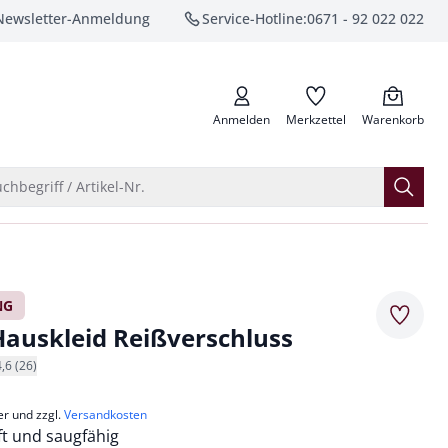
Newsletter-Anmeldung
Service-Hotline:
0671 - 92 022 022
anrufen
Anmelden
Merkzettel
Warenkorb
Suche öffnen
chbegriff / Artikel-Nr.
NG
Merkze
Hauskleid Reißverschluss
4,6 (26)
er und zzgl.
Versandkosten
ft und saugfähig