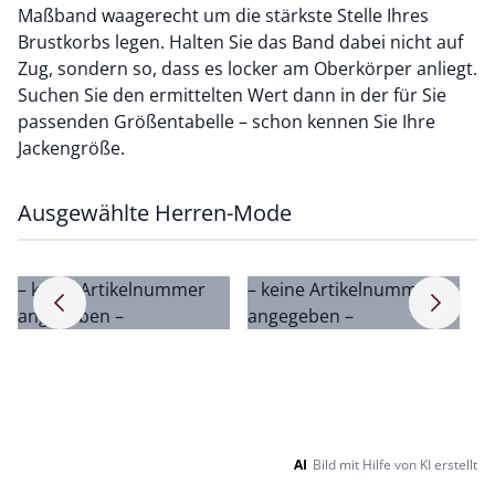
Maßband waagerecht um die stärkste Stelle Ihres
Brustkorbs legen. Halten Sie das Band dabei nicht auf
Zug, sondern so, dass es locker am Oberkörper anliegt.
Suchen Sie den ermittelten Wert dann in der für Sie
passenden Größentabelle – schon kennen Sie Ihre
Jackengröße.
Ausgewählte Herren-Mode
– keine Artikelnummer
– keine Artikelnummer
–
Pfeil nach rechts
Pfeil na
angegeben –
angegeben –
a
AI
Bild mit Hilfe von KI erstellt