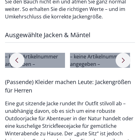
Sie den Bauch nicht ein und atmen Sie ganz normal
weiter. So erhalten Sie die richtigen Werte – und im
Umkehrschluss die korrekte Jackengröße.
Ausgewählte Jacken & Mäntel
– keine Artikelnummer
– keine Artikelnummer
–
Pfeil nach rechts
Pfeil na
angegeben –
angegeben –
a
(Passende) Kleider machen Leute: Jackengrößen
für Herren
Eine gut sitzende Jacke rundet Ihr Outfit stilvoll ab –
unabhängig davon, ob es sich um eine robuste
Outdoorjacke für Abenteuer in der Natur handelt oder
eine kuschelige Strickfleecejacke für gemütliche
Winterabende zu Hause. Der „gute Sitz“ ist jedoch