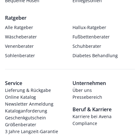
Bequeme Hosen
Einlegesohlen
Ratgeber
Alle Ratgeber
Hallux-Ratgeber
Wäscheberater
Fußbettenberater
Venenberater
Schuhberater
Sohlenberater
Diabetes Behandlung
Service
Unternehmen
Lieferung & Rückgabe
Über uns
Online Katalog
Pressebereich
Newsletter Anmeldung
Beruf & Karriere
Kataloganforderung
Karriere bei Avena
Geschenkgutschein
Compliance
Größenberater
3 Jahre Langzeit-Garantie