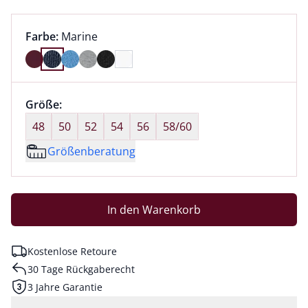
Farbauswahl:
aktuell ausgewählt:
Farbe:
Marine
Farbe Marine ausgewählt
Größenauswahl:
Größe:
nichts ausgewählt
48
50
52
54
56
58/60
Größenberatung
In den Warenkorb
Kostenlose Retoure
30 Tage Rückgaberecht
3 Jahre Garantie