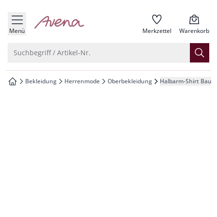
che springen
zur Startseite
vigation springen
Menü
Merkzettel
Warenkorb
inhalt springen
Suche öffnen
Suchbegriff / Artikel-Nr.
oter springen
Bekleidung
Herrenmode
Oberbekleidung
Halbarm-Shirt Baum
zur Startseite
hnellanmeldung springen