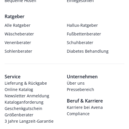
Bequeme Hosen
Einlegesohlen
Ratgeber
Alle Ratgeber
Hallux-Ratgeber
Wäscheberater
Fußbettenberater
Venenberater
Schuhberater
Sohlenberater
Diabetes Behandlung
Service
Unternehmen
Lieferung & Rückgabe
Über uns
Online Katalog
Pressebereich
Newsletter Anmeldung
Beruf & Karriere
Kataloganforderung
Karriere bei Avena
Geschenkgutschein
Compliance
Größenberater
3 Jahre Langzeit-Garantie