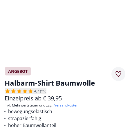
ANGEBOT
Merkz
Halbarm-Shirt Baumwolle
4,7 (59)
Einzelpreis ab
€
39,95
inkl. Mehrwertsteuer und zzgl.
Versandkosten
bewegungselastisch
strapazierfähig
hoher Baumwollanteil