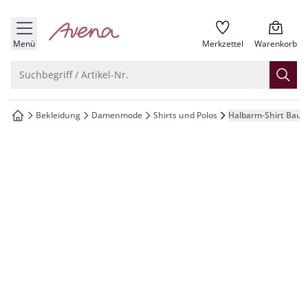
che springen
zur Startseite
vigation springen
Menü
Merkzettel
Warenkorb
inhalt springen
Suche öffnen
Suchbegriff / Artikel-Nr.
oter springen
Bekleidung
Damenmode
Shirts und Polos
Halbarm-Shirt Baum
zur Startseite
hnellanmeldung springen