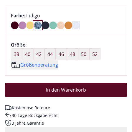
Farbauswahl:
aktuell ausgewählt:
Farbe:
Indigo
Farbe Indigo ausgewählt
Größenauswahl:
Größe:
nichts ausgewählt
38
40
42
44
46
48
50
52
Größenberatung
In den Warenkorb
Kostenlose Retoure
30 Tage Rückgaberecht
3 Jahre Garantie