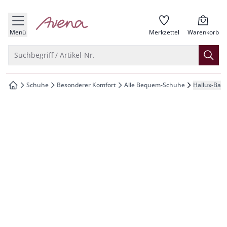
che springen
zur Startseite
vigation springen
Menü
Merkzettel
Warenkorb
inhalt springen
Suche öffnen
Suchbegriff / Artikel-Nr.
oter springen
Schuhe
Besonderer Komfort
Alle Bequem-Schuhe
Hallux-Ball
zur Startseite
hnellanmeldung springen