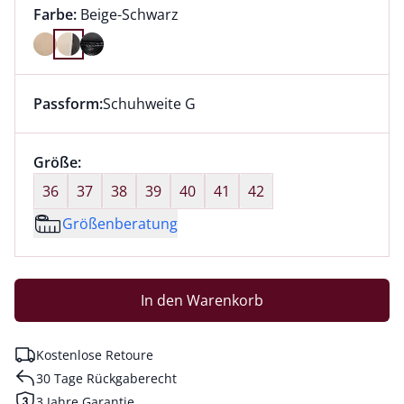
Farbauswahl:
aktuell ausgewählt:
Farbe:
Beige-Schwarz
Farbe Beige-Schwarz ausgewählt
Passform:
Schuhweite G
Dieser Artikel hat die Passform Schuhweite G. für Inf
Größenauswahl:
Größe:
nichts ausgewählt
36
37
38
39
40
41
42
Größenberatung
In den Warenkorb
Kostenlose Retoure
30 Tage Rückgaberecht
3 Jahre Garantie