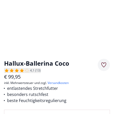
Hallux-Ballerina Coco
Merkz
4,1 (13)
€
99,95
inkl. Mehrwertsteuer und zzgl.
Versandkosten
entlastendes Stretchfutter
besonders rutschfest
beste Feuchtigkeitsregulierung