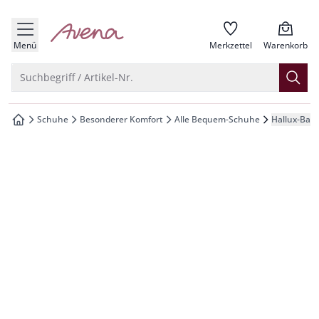
che springen
zur Startseite
vigation springen
Menü
Merkzettel
Warenkorb
inhalt springen
Suche öffnen
Suchbegriff / Artikel-Nr.
oter springen
Schuhe
Besonderer Komfort
Alle Bequem-Schuhe
Hallux-Ball
zur Startseite
hnellanmeldung springen